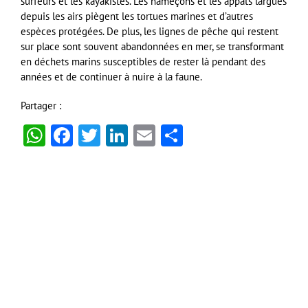
surfeurs et les kayakistes. Les hameçons et les appâts largués
depuis les airs piègent les tortues marines et d’autres
espèces protégées. De plus, les lignes de pêche qui restent
sur place sont souvent abandonnées en mer, se transformant
en déchets marins susceptibles de rester là pendant des
années et de continuer à nuire à la faune.
Partager :
WhatsApp
Facebook
Twitter
LinkedIn
Email
Partager