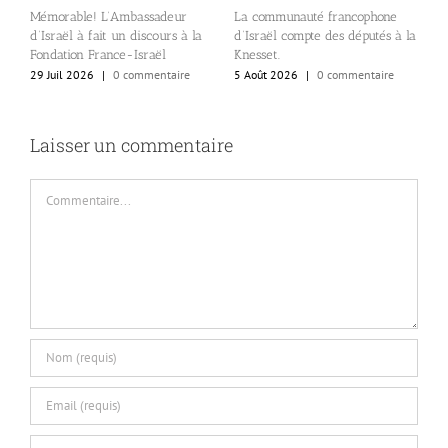
A
Mémorable! L’Ambassadeur
La communauté francophone
c
d’Israël à fait un discours à la
d’Israël compte des députés à la
e
s
Fondation France-Israël
Knesset.
l
29 Juil 2026
|
0 commentaire
5 Août 2026
|
0 commentaire
al
4
Laisser un commentaire
Commentaire