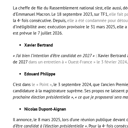
La cheffe de file du Rassemblement national s’est, elle aussi, 
d’Emmanuel Macron. Le 18 septembre 2023, sur TF1,
elle fait 
la 4ᵉ fois consécutive. Depuis,
elle a été condamnée pour détou
d’inéligibilité avec exécution provisoire le 31 mars 2025, elle a 
est prévue le 7 juillet 2026.
Xavier Bertrand
« J’ai bien l’intention d’être candidat en 2027 »
: Xavier Bertrand 
de 2027
dans un entretien à « Ouest-France » le 3 février 2024
.
Edouard Philippe
C’est dans
le « Point »
, le 3 septembre 2024, que l’ancien Prem
candidature à la magistrature suprême. Ses propos ne laissent 
prochaine élection présidentielle »
,
« ce que je proposerai sera mas
Nicolas Dupont-Aignan
Il annonce, le 8 mars 2025, lors d’une réunion publique devant d
d’être candidat à l’élection présidentielle »
. Pour la 4ᵉ fois conséc