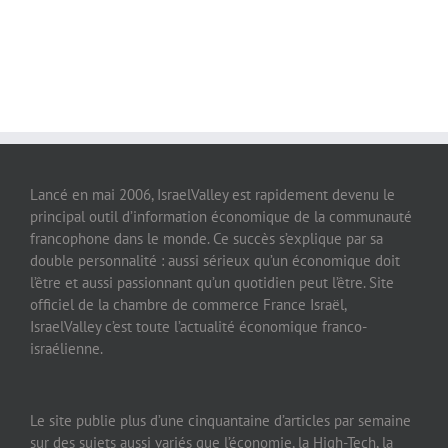
Lancé en mai 2006, IsraelValley est rapidement devenu le
principal outil d’information économique de la communauté
francophone dans le monde. Ce succès s’explique par sa
double personnalité : aussi sérieux qu’un économique doit
l’être et aussi passionnant qu’un quotidien peut l’être. Site
officiel de la chambre de commerce France Israël,
IsraelValley c’est toute l’actualité économique franco-
israélienne.
Le site publie plus d’une cinquantaine d’articles par semaine
sur des sujets aussi variés que l’économie, la High-Tech, la