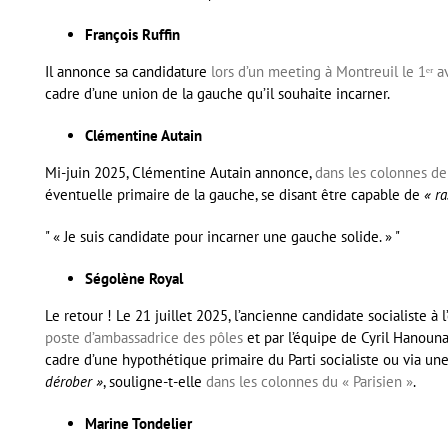
François Ruffin
Il annonce sa candidature
lors d’un meeting à Montreuil le 1ᵉʳ a
cadre d’une union de la gauche qu’il souhaite incarner.
Clémentine Autain
Mi-juin 2025, Clémentine Autain annonce,
dans les colonnes de
éventuelle primaire de la gauche, se disant être capable de
« r
« Je suis candidate pour incarner une gauche solide. »
Ségolène Royal
Le retour ! Le 21 juillet 2025, l’ancienne candidate socialiste à 
poste d’ambassadrice des pôles
et par l’équipe de Cyril Hanouna
cadre d’une hypothétique primaire du Parti socialiste ou via un
dérober »
, souligne-t-elle
dans les colonnes du « Parisien »
.
Marine Tondelier