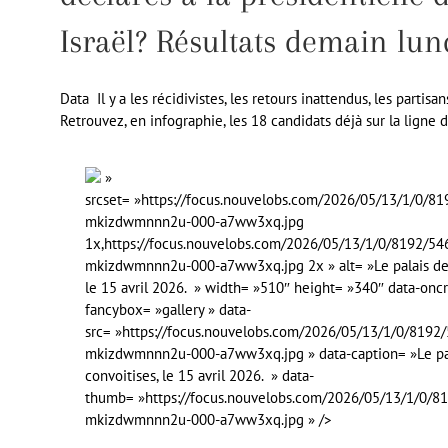
Israël? Résultats demain lun
Data
Il y a les récidivistes, les retours inattendus, les parti
Retrouvez, en infographie, les 18 candidats déjà sur la ligne
»
srcset= »https://focus.nouvelobs.com/2026/05/13/1/0/
mkizdwmnnn2u-000-a7ww3xq.jpg
1x,https://focus.nouvelobs.com/2026/05/13/1/0/8192/5
mkizdwmnnn2u-000-a7ww3xq.jpg 2x » alt= »Le palais de l
le 15 avril 2026. » width= »510″ height= »340″ data-on
fancybox= »gallery » data-
src= »https://focus.nouvelobs.com/2026/05/13/1/0/8192
mkizdwmnnn2u-000-a7ww3xq.jpg » data-caption= »Le pala
convoitises, le 15 avril 2026. » data-
thumb= »https://focus.nouvelobs.com/2026/05/13/1/0/8
mkizdwmnnn2u-000-a7ww3xq.jpg » />