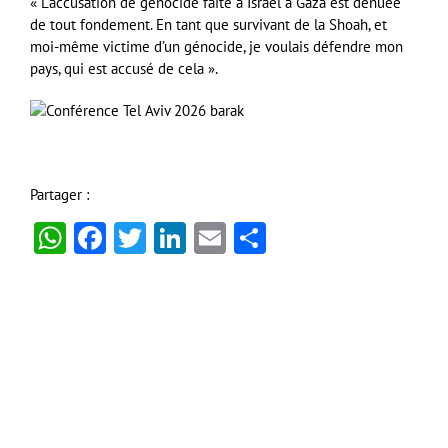
« L’accusation de génocide faite à Israël à Gaza est dénuée
de tout fondement. En tant que survivant de la Shoah, et
moi-même victime d’un génocide, je voulais défendre mon
pays, qui est accusé de cela ».
Partager :
WhatsApp
Facebook
Twitter
LinkedIn
Email
Partager