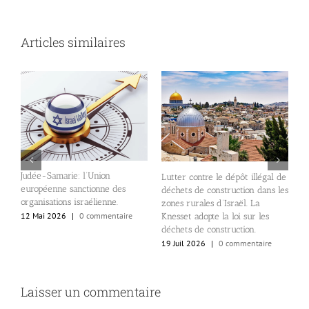
Articles similaires
L
e
Judée-Samarie: l’Union
Lutter contre le dépôt illégal de
L
européenne sanctionne des
déchets de construction dans les
N
n
organisations israélienne.
zones rurales d’Israël. La
1
de
12 Mai 2026
|
0 commentaire
Knesset adopte la loi sur les
déchets de construction.
19 Juil 2026
|
0 commentaire
Laisser un commentaire