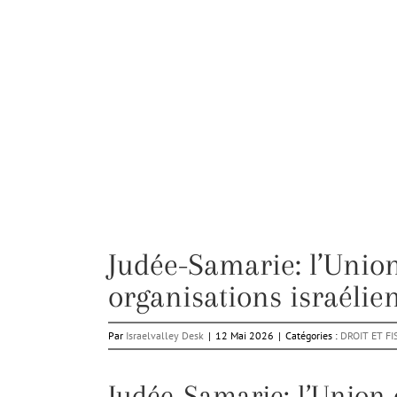
Judée-Samarie: l’Unio
organisations israélie
Par
Israelvalley Desk
|
12 Mai 2026
|
Catégories :
DROIT ET FI
Judée-Samarie: l’Union