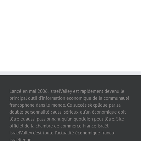
Lancé en mai 2006, IsraelValley est rapidement devenu le
principal outil d’information économique de la communauté
francophone dans le monde. Ce succès s’explique par sa
double personnalité : aussi sérieux qu’un économique doit
l’être et aussi passionnant qu’un quotidien peut l’être. Site
officiel de la chambre de commerce France Israël,
IsraelValley c’est toute l’actualité économique franco-
israélienne.