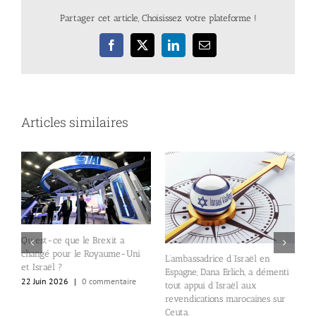
Partager cet article, Choisissez votre plateforme !
Facebook
X
LinkedIn
Email
Articles similaires
Qu’est-ce que le Brexit a
changé pour le Royaume-Uni
L
o-
L’ambassadrice d’Israël en
et Israël ?
a
Espagne, Dana Erlich, a démenti
p
22 Juin 2026
|
0 commentaire
tout appui d’Israël aux
lé
revendications marocaines sur
1
Ceuta.