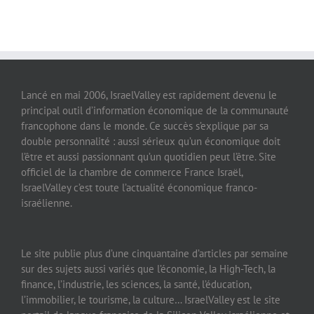
Lancé en mai 2006, IsraelValley est rapidement devenu le
principal outil d’information économique de la communauté
francophone dans le monde. Ce succès s’explique par sa
double personnalité : aussi sérieux qu’un économique doit
l’être et aussi passionnant qu’un quotidien peut l’être. Site
officiel de la chambre de commerce France Israël,
IsraelValley c’est toute l’actualité économique franco-
israélienne.
Le site publie plus d’une cinquantaine d’articles par semaine
sur des sujets aussi variés que l’économie, la High-Tech, la
finance, l’industrie, les sciences, la santé, l’éducation,
l’immobilier, le tourisme, la culture… IsraelValley est le site