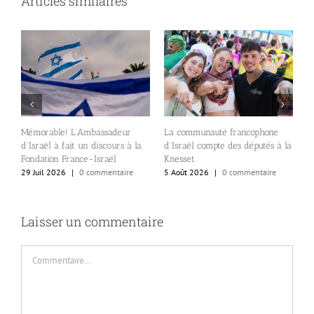
Articles similaires
A
Mémorable! L’Ambassadeur
La communauté francophone
c
d’Israël à fait un discours à la
d’Israël compte des députés à la
e
s
Fondation France-Israël
Knesset.
l
29 Juil 2026
|
0 commentaire
5 Août 2026
|
0 commentaire
al
4
Laisser un commentaire
Commentaire