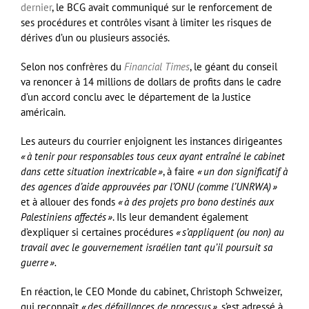
dernier
, le BCG avait communiqué sur le renforcement de
ses procédures et contrôles visant à limiter les risques de
dérives d’un ou plusieurs associés.
Selon nos confrères du
Financial Times
, le géant du conseil
va renoncer à 14 millions de dollars de profits dans le cadre
d’un accord conclu avec le département de la Justice
américain.
Les auteurs du courrier enjoignent les instances dirigeantes
« à tenir pour responsables tous ceux ayant entraîné le cabinet
dans cette situation inextricable »
, à faire
« un don significatif à
des agences d’aide approuvées par l’ONU (comme l’UNRWA) »
et à allouer des fonds
« à des projets pro bono destinés aux
Palestiniens affectés »
. Ils leur demandent également
d’expliquer si certaines procédures
« s’appliquent (ou non) au
travail avec le gouvernement israélien tant qu’il poursuit sa
guerre ».
En réaction, le CEO Monde du cabinet, Christoph Schweizer,
qui reconnaît
« des défaillances de processus »
, s’est adressé à