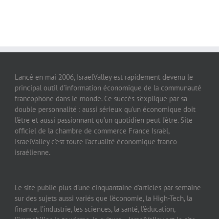
Lancé en mai 2006, IsraelValley est rapidement devenu le
principal outil d’information économique de la communauté
francophone dans le monde. Ce succès s’explique par sa
double personnalité : aussi sérieux qu’un économique doit
l’être et aussi passionnant qu’un quotidien peut l’être. Site
officiel de la chambre de commerce France Israël,
IsraelValley c’est toute l’actualité économique franco-
israélienne.
Le site publie plus d’une cinquantaine d’articles par semaine
sur des sujets aussi variés que l’économie, la High-Tech, la
finance, l’industrie, les sciences, la santé, l’éducation,