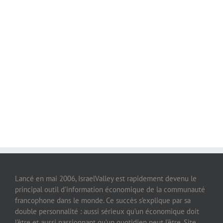
Lancé en mai 2006, IsraelValley est rapidement devenu le
principal outil d’information économique de la communauté
francophone dans le monde. Ce succès s’explique par sa
double personnalité : aussi sérieux qu’un économique doit
l’être et aussi passionnant qu’un quotidien peut l’être. Site