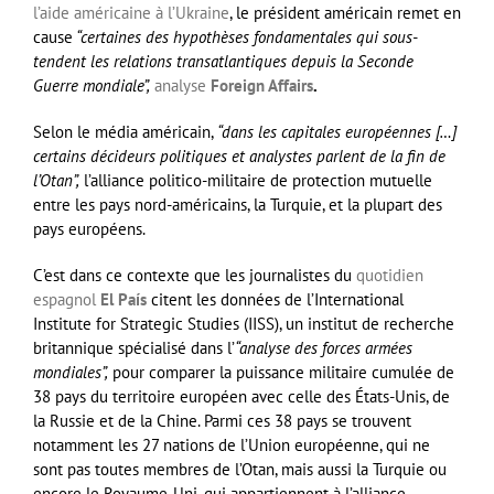
l’aide américaine à l’Ukraine
, le président américain remet en
cause
“certaines des hypothèses fondamentales qui sous-
tendent les relations transatlantiques depuis la Seconde
Guerre mondiale”,
analyse
Foreign Affairs
.
Selon le média américain,
“dans les capitales européennes […]
certains décideurs politiques et analystes parlent de la fin de
l’Otan”,
l’alliance politico-militaire de protection mutuelle
entre les pays nord-américains, la Turquie, et la plupart des
pays européens.
C’est dans ce contexte que les journalistes du
quotidien
espagnol
El País
citent les données de l’International
Institute for Strategic Studies (IISS), un institut de recherche
britannique spécialisé dans l’
“analyse des forces armées
mondiales”,
pour comparer la puissance militaire cumulée de
38 pays du territoire européen avec celle des États-Unis, de
la Russie et de la Chine. Parmi ces 38 pays se trouvent
notamment les 27 nations de l’Union européenne, qui ne
sont pas toutes membres de l’Otan, mais aussi la Turquie ou
encore le Royaume-Uni, qui appartiennent à l’alliance.