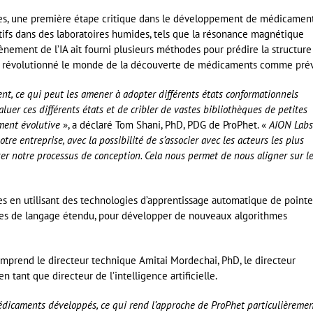
bles, une première étape critique dans le développement de médicament
ifs dans des laboratoires humides, tels que la résonance magnétique
vènement de l’IA ait fourni plusieurs méthodes pour prédire la structure
 pas révolutionné le monde de la découverte de médicaments comme pré
nt, ce qui peut les amener à adopter différents états conformationnels
aluer ces différents états et de cribler de vastes bibliothèques de petites
ement évolutive
», a déclaré Tom Shani, PhD, PDG de ProPhet. «
AION Labs
tre entreprise, avec la possibilité de s’associer avec les acteurs les plus
er notre processus de conception. Cela nous permet de nous aligner sur l
es en utilisant des technologies d’apprentissage automatique de pointe
es de langage étendu, pour développer de nouveaux algorithmes
comprend le directeur technique Amitai Mordechai, PhD, le directeur
en tant que directeur de l’intelligence artificielle.
médicaments développés, ce qui rend l’approche de ProPhet particulièreme