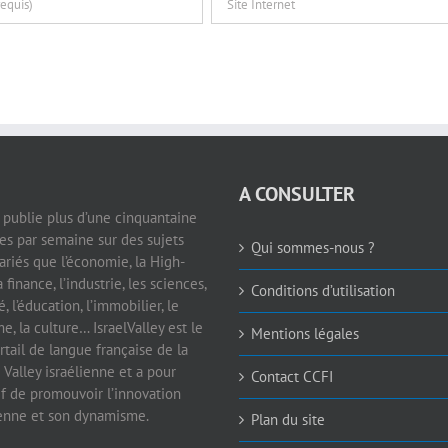
A CONSULTER
e publie plus d’une cinquantaine
les par semaine sur des sujets
Qui sommes-nous ?
ariés que l’économie, la High-
a finance, l’industrie, les sciences,
Conditions d’utilisation
é, l’éducation, l’immobilier, le
e, la culture… IsraelValley est le
Mentions légales
rtail de langue française de la
 Valley israélienne et a pour
Contact CCFI
if de promouvoir l’innovation
ienne et son dynamisme.
Plan du site