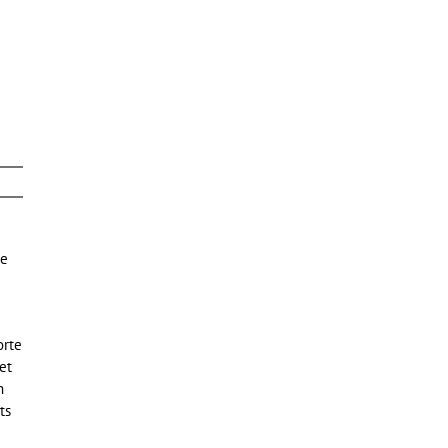
de
orte
et
n
ts