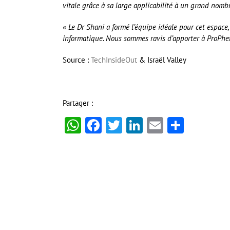
vitale grâce à sa large applicabilité à un grand nom
«
Le Dr Shani a formé l’équipe idéale pour cet espace,
informatique. Nous sommes ravis d’apporter à ProPhet l
Source :
TechInsideOut
& Israël Valley
Partager :
WhatsApp
Facebook
Twitter
LinkedIn
Email
Partag