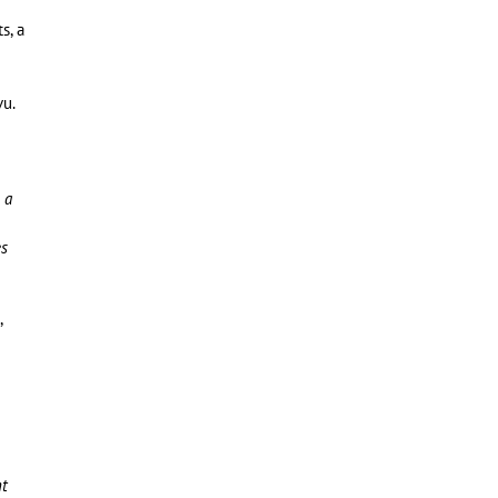
s, a
vu.
 a
es
,
nt