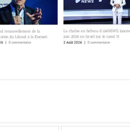
La chaîne en hébreu d’i24NEWS, lancé
nd renouvellement de la
juin 2024 en Israël sur le canal 15
ation du Likoud à la Knesset.
2 Août 2026
|
0 commentaire
26
|
0 commentaire