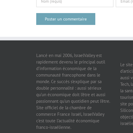
Lancé en mai 2006, IsraelValley est
rapidement devenu le principal outil
Le sit
d’information économique de la
d’artic
communauté francophone dans le
aussi v
monde. Ce succès s’explique par sa
Tech, l
double personnalité : aussi sérieux
la sant
qu’un économique doit l’être et aussi
tourism
passionnant qu’un quotidien peut l’être.
site po
Site officiel de la chambre de
Silicon
commerce France Israël, IsraelValley
object
c’est toute l’actualité économique
israél
franco-israélienne.