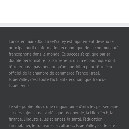
Lancé en mai 2006, IsraelValley est rapidement devenu le
principal outil d’information économique de la communauté
francophone dans le monde. Ce succès s’explique par sa
double personnalité : aussi sérieux qu’un économique doit
l’être et aussi passionnant qu’un quotidien peut l’être. Site
officiel de la chambre de commerce France Israël,
IsraelValley c’est toute l’actualité économique franco-
israélienne.
Le site publie plus d’une cinquantaine d’articles par semaine
sur des sujets aussi variés que l’économie, la High-Tech, la
finance, l’industrie, les sciences, la santé, l’éducation,
l’immobilier, le tourisme, la culture… IsraelValley est le site