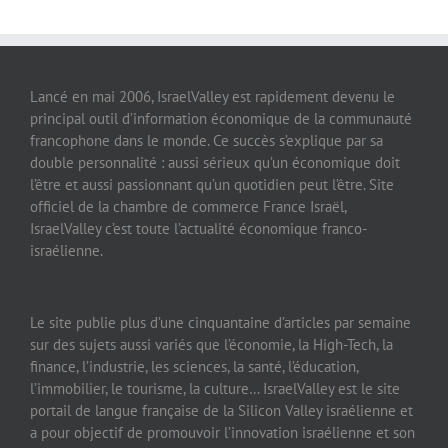
Lancé en mai 2006, IsraelValley est rapidement devenu le
principal outil d’information économique de la communauté
francophone dans le monde. Ce succès s’explique par sa
double personnalité : aussi sérieux qu’un économique doit
l’être et aussi passionnant qu’un quotidien peut l’être. Site
officiel de la chambre de commerce France Israël,
IsraelValley c’est toute l’actualité économique franco-
israélienne.
Le site publie plus d’une cinquantaine d’articles par semaine
sur des sujets aussi variés que l’économie, la High-Tech, la
finance, l’industrie, les sciences, la santé, l’éducation,
l’immobilier, le tourisme, la culture… IsraelValley est le site
portail de langue française de la Silicon Valley israélienne et
a pour objectif de promouvoir l’innovation israélienne et son