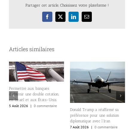
Partager cet article, Choisissez votre plateforme !
Facebook
X
LinkedIn
Email
Articles similaires
Permettre aux banques
d’obtenir une double cotation,
L
en Israël et aux États-Unis.
d
5 Août 2026
|
0 commentaire
«
Donald Trump a réaffirmé sa
r
e
préférence pour une solution
p
diplomatique avec l’Iran
7
7 Août 2026
|
0 commentaire