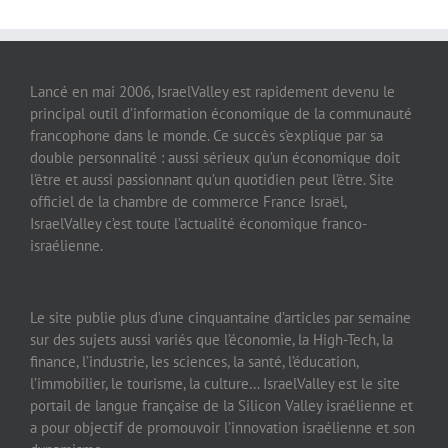
Lancé en mai 2006, IsraelValley est rapidement devenu le
principal outil d’information économique de la communauté
francophone dans le monde. Ce succès s’explique par sa
double personnalité : aussi sérieux qu’un économique doit
l’être et aussi passionnant qu’un quotidien peut l’être. Site
officiel de la chambre de commerce France Israël,
IsraelValley c’est toute l’actualité économique franco-
israélienne.
Le site publie plus d’une cinquantaine d’articles par semaine
sur des sujets aussi variés que l’économie, la High-Tech, la
finance, l’industrie, les sciences, la santé, l’éducation,
l’immobilier, le tourisme, la culture… IsraelValley est le site
portail de langue française de la Silicon Valley israélienne et
a pour objectif de promouvoir l’innovation israélienne et son