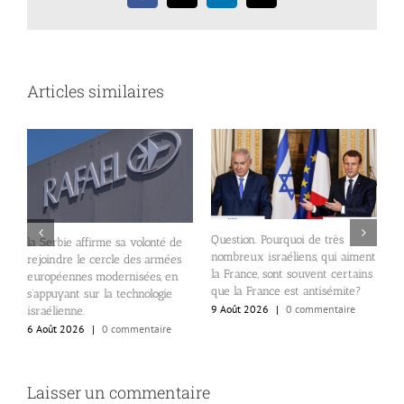
Articles similaires
Question. Pourquoi de très
la Serbie affirme sa volonté de
nombreux israéliens, qui aiment
rejoindre le cercle des armées
E
la France, sont souvent certains
européennes modernisées, en
d
que la France est antisémite?
s’appuyant sur la technologie
p
9 Août 2026
|
0 commentaire
israélienne.
S
e
6 Août 2026
|
0 commentaire
8
Laisser un commentaire