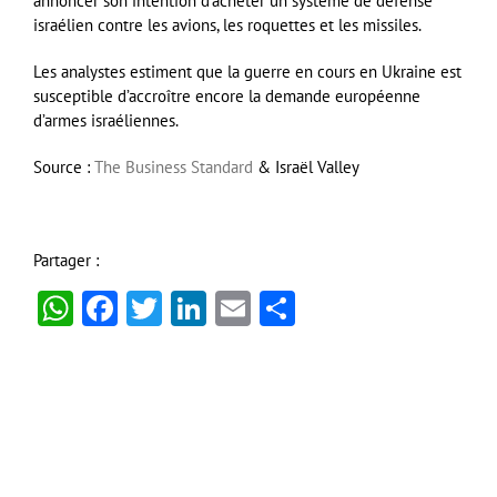
annoncer son intention d’acheter un système de défense
israélien contre les avions, les roquettes et les missiles.
Les analystes estiment que la guerre en cours en Ukraine est
susceptible d’accroître encore la demande européenne
d’armes israéliennes.
Source :
The Business Standard
& Israël Valley
Partager :
WhatsApp
Facebook
Twitter
LinkedIn
Email
Partager