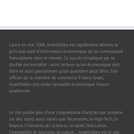
Lancé en mai 2006, IsraelValley est rapidement devenu le
principal outil d’information économique de la communauté
francophone dans le monde. Ce succès s’explique par sa
double personnalité : aussi sérieux qu’un économique doit
l’être et aussi passionnant qu’un quotidien peut l’être. Site
officiel de la chambre de commerce France Israël,
IsraelValley c’est toute l’actualité économique franco-
israélienne.
Le site publie plus d’une cinquantaine d’articles par semaine
sur des sujets aussi variés que l’économie, la High-Tech, la
finance, l’industrie, les sciences, la santé, l’éducation,
l’immobilier, le tourisme, la culture… IsraelValley est le site