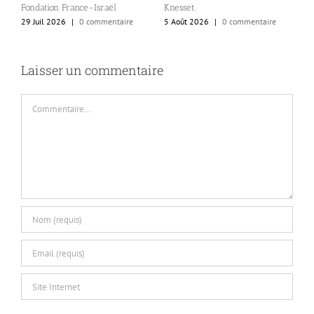
s
Fondation France-Israël
Knesset.
l
29 Juil 2026
|
0 commentaire
5 Août 2026
|
0 commentaire
al
4
Laisser un commentaire
Commentaire