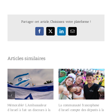
Partager cet article, Choisissez votre plateforme !
Facebook
X
LinkedIn
Email
Articles similaires
A
Mémorable! L’Ambassadeur
La communauté francophone
c
d’Israël à fait un discours à la
d’Israël compte des députés à la
e