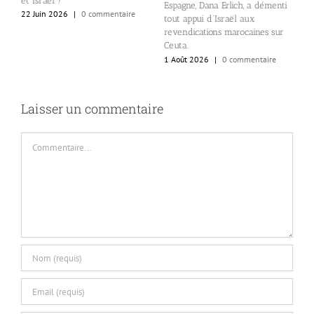
et Israël ?
a
Espagne, Dana Erlich, a démenti
p
22 Juin 2026
|
0 commentaire
tout appui d’Israël aux
lé
revendications marocaines sur
1
Ceuta.
1 Août 2026
|
0 commentaire
Laisser un commentaire
Commentaire