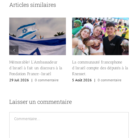
Articles similaires
A
Mémorable! L’Ambassadeur
La communauté francophone
c
d’Israël à fait un discours à la
d’Israël compte des députés à la
e
s
Fondation France-Israël
Knesset.
l
29 Juil 2026
|
0 commentaire
5 Août 2026
|
0 commentaire
al
4
Laisser un commentaire
Commentaire