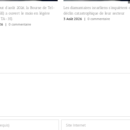
Quizz IsraelValley. Pourq
-
Les diamantaires israéliens s’inquiètent d’un
Miami est-elle un eldora
déclin catastrophique de leur secteur
Israéliens?
3 Août 2026
|
0 commentaire
1 Août 2026
|
0 commenta