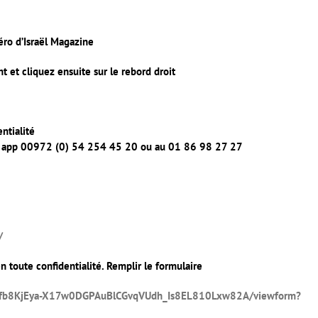
méro d’Israël Magazine
et cliquez ensuite sur le rebord droit
ntialité
ts app 00972 (0) 54 254 45 20 ou au 01 86 98 27 27
/
 toute confidentialité. Remplir le formulaire
PYJfb8KjEya-X17w0DGPAuBlCGvqVUdh_Is8EL810Lxw82A/viewform?