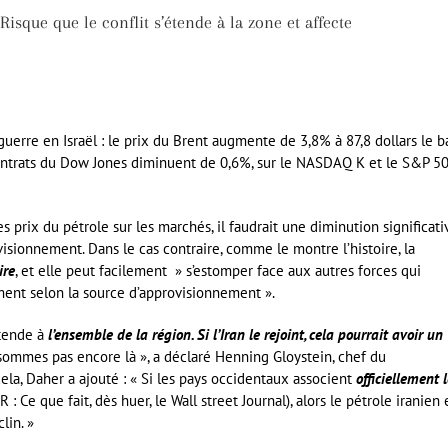
Risque que le conflit s’étende à la zone et affecte
erre en Israël : le prix du Brent augmente de 3,8% à 87,8 dollars le ba
 contrats du Dow Jones diminuent de 0,6%, sur le NASDAQ K et le S&P 5
es prix du pétrole sur les marchés, il faudrait une diminution significati
visionnement. Dans le cas contraire, comme le montre l’histoire, la
ire
, et elle peut facilement » s’estomper face aux autres forces qui
ement selon la source d’approvisionnement ».
’étende à
l’ensemble de la région. Si l’Iran le rejoint, cela pourrait avoir un
sommes pas encore là », a déclaré Henning Gloystein, chef du
ela, Daher a ajouté : « Si les pays occidentaux associent
officiellement 
: Ce que fait, dès huer, le Wall street Journal), alors le pétrole iranien 
lin. »