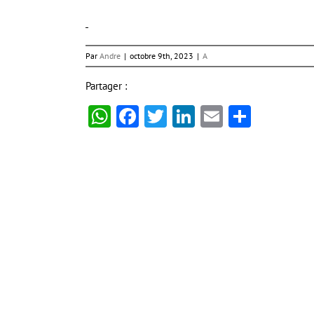
Par
Andre
|
octobre 9th, 2023
|
A
Partager :
WhatsApp
Facebook
Twitter
LinkedIn
Email
Partag