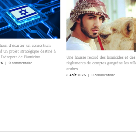
Permettre aux banques d’obteni
double cotation, en Israël et au
5 Août 2026
|
0 commentaire
ne hausse record des homicides et des
èglements de comptes gangrène les villes
rabes
 Août 2026
|
0 commentaire