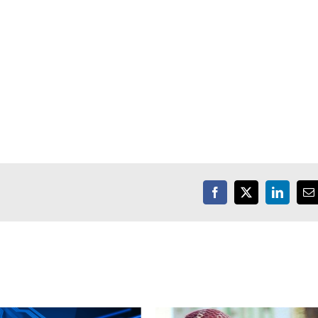
Facebook
X
LinkedIn
E