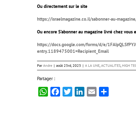
Ou directement sur le site
https://israelmagazine.co.il/sabonner-au-magazine
Ou encore S’abonner au magazine livré chez vous en
https://docs.google.com/forms/d/e/1FAIpQLSf
entry.1189475001=Recipient_Email
Par
Andre
|
août 23rd, 2023
|
A LA UNE
,
ACTUALITES
,
HIGH TE
Partager :
WhatsApp
Facebook
Twitter
LinkedIn
Email
Partag