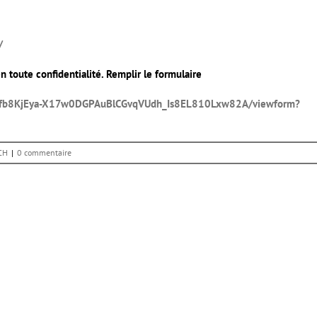
/
 toute confidentialité. Remplir le formulaire
PYJfb8KjEya-X17w0DGPAuBlCGvqVUdh_Is8EL810Lxw82A/viewform?
CH
|
0 commentaire
er