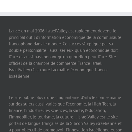
Lancé en mai 2006, IsraelValley est rapidement devenu le
principal outil d’information économique de la communauté
francophone dans le monde. Ce succès s’explique par sa
double personnalité : aussi sérieux qu’un économique doit
l’être et aussi passionnant qu’un quotidien peut l’être. Site
officiel de la chambre de commerce France Israël,
IsraelValley c’est toute l’actualité économique franco-
israélienne.
Le site publie plus d’une cinquantaine d’articles par semaine
sur des sujets aussi variés que l’économie, la High-Tech, la
finance, l’industrie, les sciences, la santé, l’éducation,
l’immobilier, le tourisme, la culture… IsraelValley est le site
portail de langue française de la Silicon Valley israélienne et
a pour objectif de promouvoir l’innovation israélienne et son