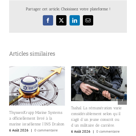
Partager cet article, Choisissez votre plateforme !
Facebook
X
LinkedIn
Email
Articles similaires
nt
l
Tsahal. La rémunération varie
r
ThyssenKrupp Marine Systems
considérablement selon qu’il
e
a officiellement livré à la
s’agit d’un jeune conscrit ou
s
marine israélienne l’INS Drakon
d’un militaire de carrière.
i
6 Août 2026
|
0 commentaire
6 Août 2026
|
0 commentaire
6