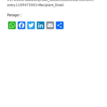
entry.1189475001=Recipient_Email
Partager :
WhatsApp
Facebook
Twitter
LinkedIn
Email
Partager