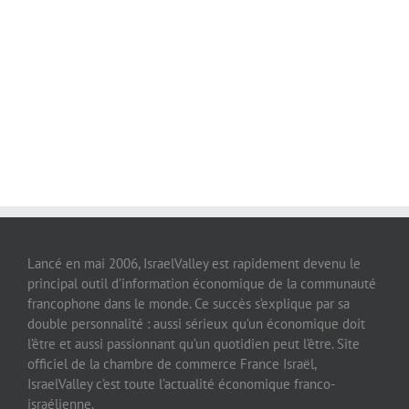
Lancé en mai 2006, IsraelValley est rapidement devenu le
principal outil d’information économique de la communauté
francophone dans le monde. Ce succès s’explique par sa
double personnalité : aussi sérieux qu’un économique doit
l’être et aussi passionnant qu’un quotidien peut l’être. Site
officiel de la chambre de commerce France Israël,
IsraelValley c’est toute l’actualité économique franco-
israélienne.