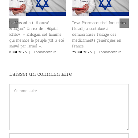
Le Mossad a t-il sauvé
Teva Pharmaceutical Industries
Erdogan? Un ex de l’Hôpital
(Israël) a contribué à
Ichilov: « Erdogan, cet homme
démocratiser l’usage des
E
qui menace le peuple juif, a été
médicaments génériques en
p
sauvé par Israël ».
France.
p
8 Juil 2026
|
0 commentaire
29 Juil 2026
|
0 commentaire
2
Laisser un commentaire
Commentaire