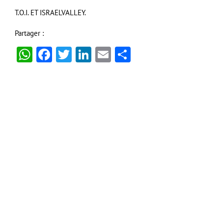
T.O.I. ET ISRAELVALLEY.
Partager :
WhatsApp
Facebook
Twitter
LinkedIn
Email
Partager