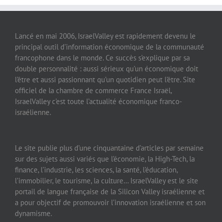
Lancé en mai 2006, IsraelValley est rapidement devenu le
principal outil d’information économique de la communauté
francophone dans le monde. Ce succès s’explique par sa
double personnalité : aussi sérieux qu’un économique doit
l’être et aussi passionnant qu’un quotidien peut l’être. Site
officiel de la chambre de commerce France Israël,
IsraelValley c’est toute l’actualité économique franco-
israélienne.
Le site publie plus d’une cinquantaine d’articles par semaine
sur des sujets aussi variés que l’économie, la High-Tech, la
finance, l’industrie, les sciences, la santé, l’éducation,
l’immobilier, le tourisme, la culture… IsraelValley est le site
portail de langue française de la Silicon Valley israélienne et
a pour objectif de promouvoir l’innovation israélienne et son
dynamisme.