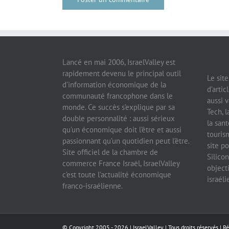
Lancé en mai 2006, IsraelValley est
rapidement devenu le principal outil
Le sit
d’information économique de la
d’artic
communauté francophone dans le
aussi v
monde. Ce succès s’explique par sa
Tech, l
double personnalité : aussi sérieux
la sant
qu’un économique doit l’être et aussi
tourism
passionnant qu’un quotidien peut l’être.
site po
Site officiel de la chambre de
Silicon
commerce France Israël, IsraelValley
object
c’est toute l’actualité économique
israél
franco-israélienne.
© Copyright 2005 -
2026 |
IsraelValley
| Tous droits réservés | R