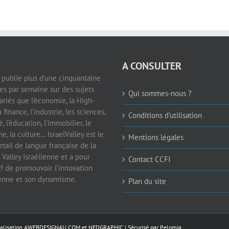
A CONSULTER
e publie plus d’une cinquantaine
les par semaine sur des sujets
Qui sommes-nous ?
ariés que l’économie, la High-
a finance, l’industrie, les sciences,
Conditions d’utilisation
é, l’éducation, l’immobilier, le
e, la culture… IsraelValley est le
Mentions légales
rtail de langue française de la
 Valley israélienne et a pour
Contact CCFI
if de promouvoir l’innovation
ienne et son dynamisme.
Plan du site
éalisation
AWEBDESIGN4U.COM
et
NEDGRAPHIC
| Sécurisé par
Pelomia