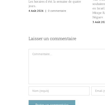
Les horaires d’été, la semaine de quatre
souhaiten
re
jours…
en Israël.
4 Août 2026
|
0 commentaire
Mitzpe Ra
Néguev.
3 Août 20
Laisser un commentaire
Commentaire