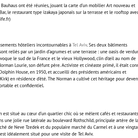
Bauhaus ont été réunies, jouant la carte d’un mobilier Art nouveau et
Bar, le restaurant type izakaya japonais sur la terrasse et le rooftop ave
fe.fr)
issements hôteliers incontournables à
Tel Aviv
. Ses deux bâtiments
, sont reliés par un jardin d’agrumes et une terrasse : une oasis de verdu
 évoque le sud de la France et le vieux Hollywood, clin d’œil au nom de
Norman Lourie, son défunt père. Activiste et cinéaste primé, il était con
 Dolphin House, en 1950, et accueilli des présidents américains et
irk) en résidence d’été. The Norman a cultivé cet héritage pour deven
rtable et confidentiel.
est situé au cœur d’un quartier chic où se mêlent cafés et restaurant
ns une jolie rue latérale au boulevard Rothschild, principale artère de l
anché de Neve Tzedek et du populaire marché du Carmel et à une vingta
st idéalement situé pour une visite de Tel Aviv.