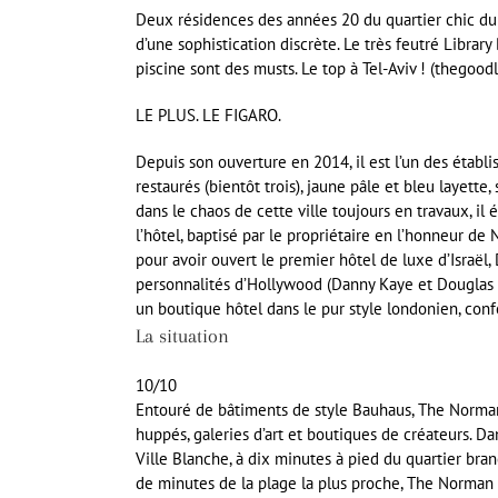
Deux résidences des années 20 du quartier chic du 
d’une sophistication discrète. Le très feutré Library 
piscine sont des musts. Le top à Tel-Aviv ! (thegoodli
LE PLUS. LE FIGARO.
Depuis son ouverture en 2014, il est l’un des établ
restaurés (bientôt trois), jaune pâle et bleu layette
dans le chaos de cette ville toujours en travaux, il
l’hôtel, baptisé par le propriétaire en l’honneur de 
pour avoir ouvert le premier hôtel de luxe d’Israël,
personnalités d’Hollywood (Danny Kaye et Douglas K
un boutique hôtel dans le pur style londonien, confo
La situation
10/10
Entouré de bâtiments de style Bauhaus, The Norman 
huppés, galeries d’art et boutiques de créateurs. Da
Ville Blanche, à dix minutes à pied du quartier br
de minutes de la plage la plus proche, The Norman e