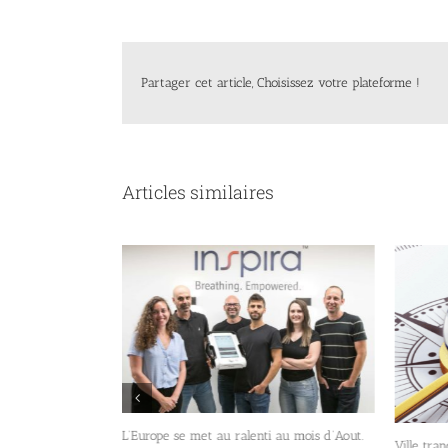
Partager cet article, Choisissez votre plateforme !
Articles similaires
ne approche
élien : sortir des
L’Europe se met au ralenti au mois d’Aout.
Ville tran