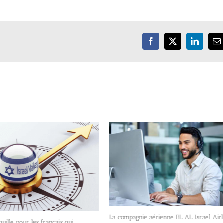
Facebook
X
LinkedIn
E
La compagnie aérienne EL AL Israel Airl
quille pour les français qui