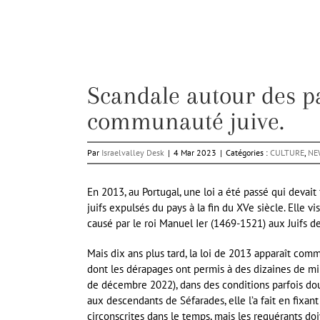
Scandale autour des pa
communauté juive.
Par
Israelvalley Desk
|
4 Mar 2023
|
Catégories :
CULTURE
,
NE
En 2013, au Portugal, une loi a été passé qui devait 
juifs expulsés du pays à la fin du XVe siècle. Elle v
causé par le roi Manuel Ier (1469-1521) aux Juifs 
Mais dix ans plus tard, la loi de 2013 apparaît com
dont les dérapages ont permis à des dizaines de mill
de décembre 2022), dans des conditions parfois dou
aux descendants de Séfarades, elle l’a fait en fixa
circonscrites dans le temps, mais les requérants d