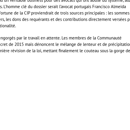
 un véritable business pour des avocats qui ont abusé du système, all
s. L’homme clé du dossier serait l’avocat portugais Francisco Almeida
 fortune de la CIP proviendrait de trois sources principales : les sommes
rs, les dons des requérants et des contributions directement versées p
ionalité.
s engorgés par le travail en attente. Les membres de la Communauté
 décret de 2015 mais dénoncent le mélange de lenteur et de précipitatio
ière révision de la loi, mettant finalement le couteau sous la gorge d
er