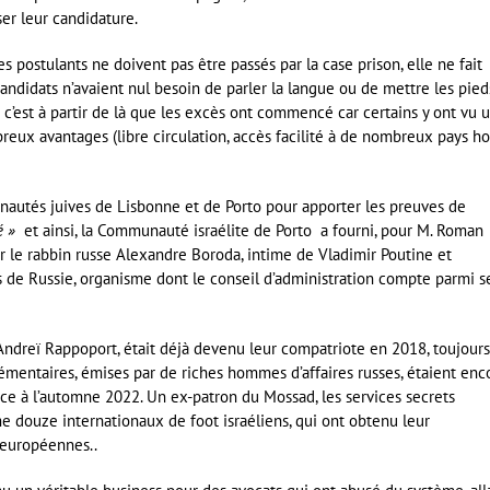
er leur candidature.
les postulants ne doivent pas être passés par la case prison, elle ne fait
 candidats n’avaient nul besoin de parler la langue ou de mettre les pied
c’est à partir de là que les excès ont commencé car certains y ont vu 
eux avantages (libre circulation, accès facilité à de nombreux pays ho
unautés juives de Lisbonne et de Porto pour apporter les preuves de
é »
et ainsi, la Communauté israélite de Porto a fourni, pour M. Roman
r le rabbin russe Alexandre Boroda, intime de Vladimir Poutine et
 de Russie, organisme dont le conseil d’administration compte parmi s
 Andreï Rappoport, était déjà devenu leur compatriote en 2018, toujours
émentaires, émises par de riches hommes d’affaires russes, étaient enc
tice à l’automne 2022. Un ex-patron du Mossad, les services secrets
me douze internationaux de foot israéliens, qui ont obtenu leur
 européennes..