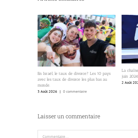
La chaîn
t de la
En Israël, le taux de divorce? Les 10 pays
juin 2024
 la Knesset.
avec les taux de divorce les plus bas au
2 Août 20
re
monde.
3 Août 2026
|
0 commentaire
Laisser un commentaire
Commentaire