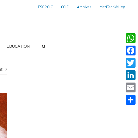
ESCP CIC
CCIF
Archives
MedTechValley
EDUCATION
Whats
Faceb
nt
Twitte
Linke
Email
Partag