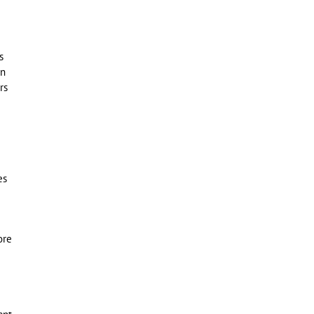
s
un
rs
es
ore