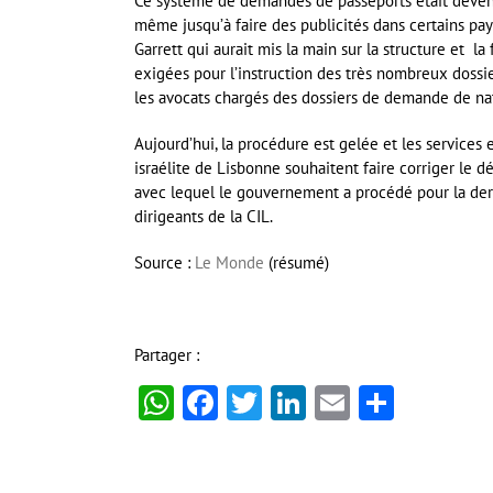
Ce système de demandes de passeports était devenu
même jusqu’à faire des publicités dans certains pay
Garrett qui aurait mis la main sur la structure et la
exigées pour l’instruction des très nombreux dossie
les avocats chargés des dossiers de demande de nat
Aujourd’hui, la procédure est gelée et les service
israélite de Lisbonne souhaitent faire corriger le
avec lequel le gouvernement a procédé pour la dern
dirigeants de la CIL.
Source :
Le Monde
(résumé)
Partager :
WhatsApp
Facebook
Twitter
LinkedIn
Email
Partag