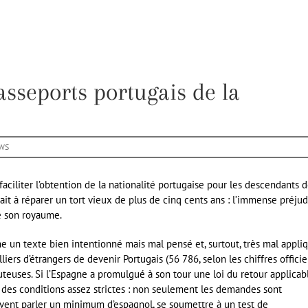
sseports portugais de la
WS
faciliter l’obtention de la nationalité portugaise pour les descendants 
isait à réparer un tort vieux de plus de cinq cents ans : l’immense préju
de son royaume.
me un texte bien intentionné mais mal pensé et, surtout, très mal appliq
iers d’étrangers de devenir Portugais (56 786, selon les chiffres officie
teuses. Si l’Espagne a promulgué à son tour une loi du retour applicab
nt des conditions assez strictes : non seulement les demandes sont
oivent parler un minimum d’espagnol, se soumettre à un test de