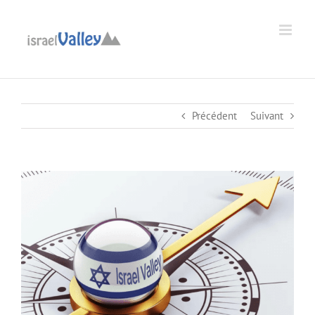
Passer
au
Ouvrir la barre d’outils
contenu
Précédent
Suivant
Voir
l'image
agrandie