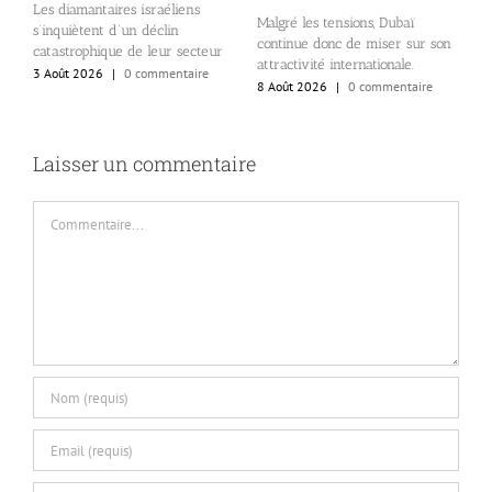
Les diamantaires israéliens
Malgré les tensions, Dubaï
É
s’inquiètent d’un déclin
continue donc de miser sur son
B
se
catastrophique de leur secteur
attractivité internationale.
o
3 Août 2026
|
0 commentaire
8 Août 2026
|
0 commentaire
c
6
Laisser un commentaire
Commentaire