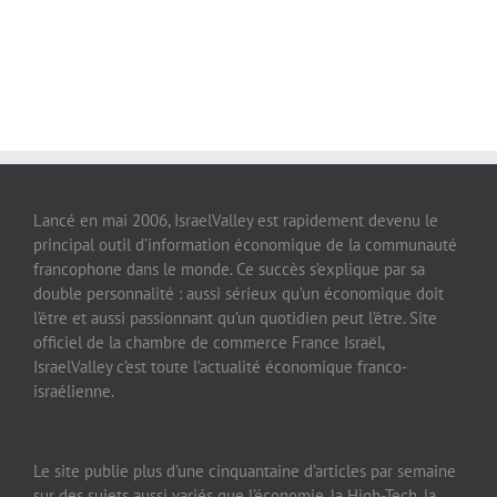
Lancé en mai 2006, IsraelValley est rapidement devenu le
principal outil d’information économique de la communauté
francophone dans le monde. Ce succès s’explique par sa
double personnalité : aussi sérieux qu’un économique doit
l’être et aussi passionnant qu’un quotidien peut l’être. Site
officiel de la chambre de commerce France Israël,
IsraelValley c’est toute l’actualité économique franco-
israélienne.
Le site publie plus d’une cinquantaine d’articles par semaine
sur des sujets aussi variés que l’économie, la High-Tech, la