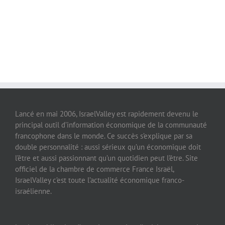
Lancé en mai 2006, IsraelValley est rapidement devenu le
principal outil d’information économique de la communauté
francophone dans le monde. Ce succès s’explique par sa
double personnalité : aussi sérieux qu’un économique doit
l’être et aussi passionnant qu’un quotidien peut l’être. Site
officiel de la chambre de commerce France Israël,
IsraelValley c’est toute l’actualité économique franco-
israélienne.