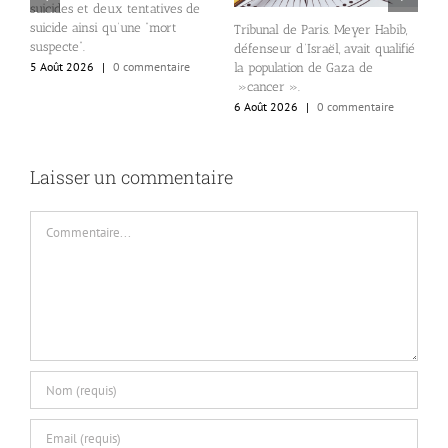
suicides et deux tentatives de
suicide ainsi qu’une “mort
Tribunal de Paris. Meyer Habib,
l
n
suspecte”.
défenseur d’Israël, avait qualifié
N
5 Août 2026
|
0 commentaire
la population de Gaza de
d
»cancer ».
d
6 Août 2026
|
0 commentaire
6
Laisser un commentaire
Commentaire