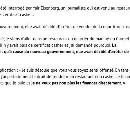
a été interrogé par Yair Eisenberg, un journaliste qui est venu au restaur
 certificat casher
.
uvernement, elle avait décidé d’arrêter de vendre de la nourriture cash
ué, je viens d’aller dans un restaurant du quartier du marché du Carmel
’il n’y avait plus de certificat casher et j’ai demandé pourquoi.
La
 dit qu’à cause du nouveau gouvernement, elle avait décidé d’arrêter de
lication : « Je suis désolée que vous vous soyez senti offensé. En tant
j’ai parfaitement le droit de rendre mon restaurant non casher. Je fina
ts que je paie et
je ne veux pas non plus les financer directement. »
er