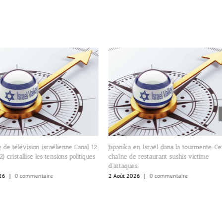
 de télévision israélienne Canal 12
Japanika en Israël dans la tourmente. Ce
) cristallise les tensions politiques
chaîne de restaurant sushis victime
d’attaques.
26
|
0 commentaire
2 Août 2026
|
0 commentaire