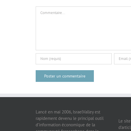
Commentaire
Lancé en mai 2006, IsraelValley est
rapidement devenu le principal outil
Le sit
d’information économique de la
d’artic