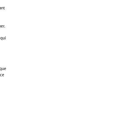
ant
er.
 qui
 que
nce