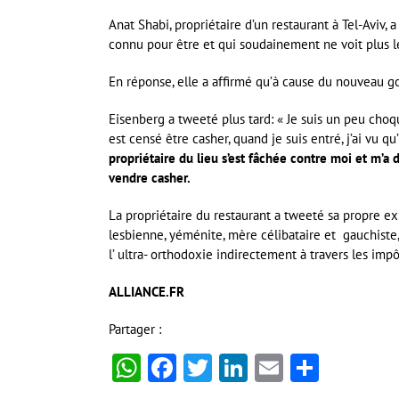
Anat Shabi, propriétaire d’un restaurant à Tel-Aviv, 
connu pour être et qui soudainement ne voit plus le
En réponse, elle a affirmé qu’à cause du nouveau go
Eisenberg a tweeté plus tard: « Je suis un peu choq
est censé être casher, quand je suis entré, j’ai vu qu
propriétaire du lieu s’est fâchée contre moi et m’a
vendre casher.
La propriétaire du restaurant a tweeté sa propre exp
lesbienne, yéménite, mère célibataire et gauchiste, 
l’ ultra- orthodoxie indirectement à travers les impô
ALLIANCE.FR
Partager :
WhatsApp
Facebook
Twitter
LinkedIn
Email
Partag