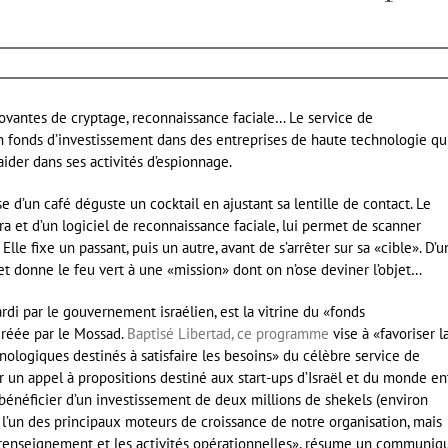
novantes de cryptage, reconnaissance faciale… Le service de
n fonds d’investissement dans des entreprises de haute technologie qu
ider dans ses activités d’espionnage.
 d’un café déguste un cocktail en ajustant sa lentille de contact. Le
 et d’un logiciel de reconnaissance faciale, lui permet de scanner
lle fixe un passant, puis un autre, avant de s’arrêter sur sa «cible». D’u
on et donne le feu vert à une «mission» dont on n’ose deviner l’objet…
di par le gouvernement israélien, est la vitrine du «fonds
réée par le Mossad.
Baptisé Libertad, ce programme
vise à «favoriser l
ologiques destinés à satisfaire les besoins» du célèbre service de
 un appel à propositions destiné aux start-ups d’Israël et du monde ent
de bénéficier d’un investissement de deux millions de shekels (environ
l’un des principaux moteurs de croissance de notre organisation, mais
u renseignement et les activités opérationnelles», résume un communiq