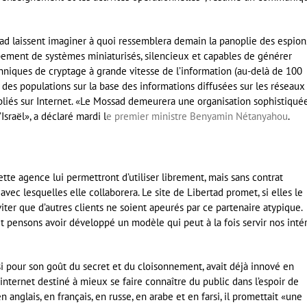
tad laissent imaginer à quoi ressemblera demain la panoplie des espion
ppement de systèmes miniaturisés, silencieux et capables de générer
hniques de cryptage à grande vitesse de l’information (au-delà de 100
ce des populations sur la base des informations diffusées sur les réseaux
liés sur Internet. «Le Mossad demeurera une organisation sophistiquée
Israël», a déclaré mardi l
e premier ministre Benyamin Nétanyahou
.
tte agence lui permettront d’utiliser librement, mais sans contrat
 avec lesquelles elle collaborera. Le site de Libertad promet, si elles le
ter que d’autres clients ne soient apeurés par ce partenaire atypique.
pensons avoir développé un modèle qui peut à la fois servir nos inté
ssi pour son goût du secret et du cloisonnement, avait déjà innové en
nternet destiné à mieux se faire connaître du public dans l’espoir de
 anglais, en français, en russe, en arabe et en farsi, il promettait «une