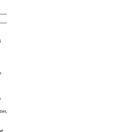
i
n
a
ier,
ué