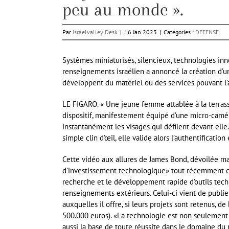
peu au monde ».
Par
Israelvalley Desk
|
16 Jan 2023
|
Catégories :
DEFENSE
Systèmes miniaturisés, silencieux, technologies in
renseignements israélien a annoncé la création d’u
développent du matériel ou des services pouvant l’a
LE FIGARO. « Une jeune femme attablée à la terrasse
dispositif, manifestement équipé d’une micro-caméra
instantanément les visages qui défilent devant elle. E
simple clin d’œil, elle valide alors l’authentificati
Cette vidéo aux allures de James Bond, dévoilée mar
d’investissement technologique» tout récemment c
recherche et le développement rapide d’outils techn
renseignements extérieurs. Celui-ci vient de publier
auxquelles il offre, si leurs projets sont retenus, 
500.000 euros). «La technologie est non seulement 
aussi la base de toute réussite dans le domaine d