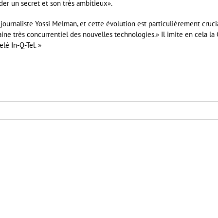
er un secret et son très ambitieux».
ournaliste Yossi Melman, et cette évolution est particulièrement cruci
ne très concurrentiel des nouvelles technologies.» Il imite en cela la 
lé In-Q-Tel. »
er