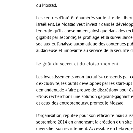
du Mossad.
Les centres d’intérêt énumérés sur le site de Liber
israéliens. Le Mossad veut investir dans le dévelo
l’énergie qu’ils consomment, ainsi que dans des tec
gigabits par seconde), le profilage et la surveillan
sociaux et l’analyse automatique des contenues pub
audacieuse et innovante au service de la sécurité d’
Le goût du secret et du cloisonnement
Les investissements «non-lucratifs» consentis par ce
d’exclusivité, les outils développés par les start-ups
demandent, de «faire preuve de discrétion» pour évi
«Nous recherchons une solution gagnant-gagnant et 
et ceux des entrepreneurs», promet le Mossad.
L’organisation, réputée pour son efficacité mais au
septembre 2014 en annonçant la création d’un site i
diversifier son recrutement. Accessible en hébreu, en