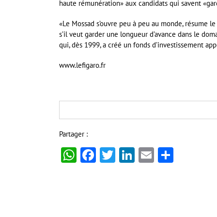
haute rémunération» aux candidats qui savent «gard
«Le Mossad s’ouvre peu à peu au monde, résume le j
s’il veut garder une longueur d’avance dans le domai
qui, dès 1999, a créé un fonds d’investissement appe
www.lefigaro.fr
Partager :
WhatsApp
Facebook
Twitter
LinkedIn
Email
Partag