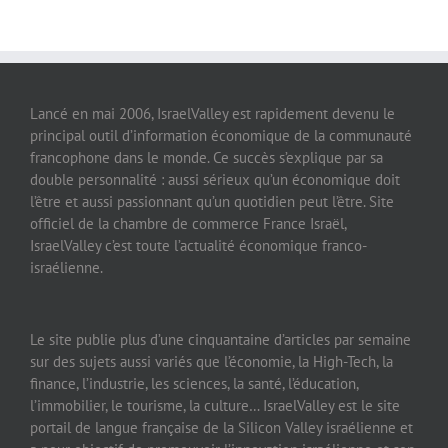
Lancé en mai 2006, IsraelValley est rapidement devenu le
principal outil d’information économique de la communauté
francophone dans le monde. Ce succès s’explique par sa
double personnalité : aussi sérieux qu’un économique doit
l’être et aussi passionnant qu’un quotidien peut l’être. Site
officiel de la chambre de commerce France Israël,
IsraelValley c’est toute l’actualité économique franco-
israélienne.
Le site publie plus d’une cinquantaine d’articles par semaine
sur des sujets aussi variés que l’économie, la High-Tech, la
finance, l’industrie, les sciences, la santé, l’éducation,
l’immobilier, le tourisme, la culture… IsraelValley est le site
portail de langue française de la Silicon Valley israélienne et