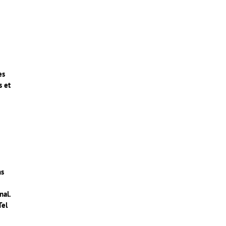
es
s et
ns
nal.
Tel