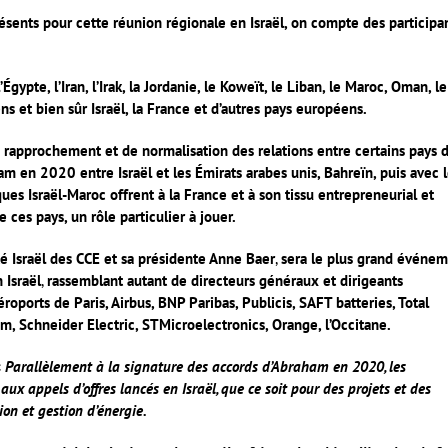
nts pour cette réunion régionale en Israël, on compte des participa
Égypte, l’Iran, l’Irak, la Jordanie, le Koweït, le Liban, le Maroc, Oman, le
iens et bien sûr Israël, la France et d’autres pays européens.
e rapprochement et de normalisation des relations entre certains pays 
am en 2020 entre Israël et les Émirats arabes unis, Bahreïn, puis avec 
ues Israël-Maroc offrent à la France et à son tissu entrepreneurial et
 ces pays, un rôle particulier à jouer.
té Israël des CCE et sa présidente Anne Baer
,
sera le plus grand événe
 Israël
,
rassemblant autant de directeurs généraux et dirigeants
Aéroports de Paris, Airbus, BNP Paribas, Publicis, SAFT batteries, Total
om, Schneider Electric, STMicroelectronics, Orange, l’Occitane.
«
Parallèlement à la signature des accords d’Abraham en 2020, les
aux appels d’offres lancés en Israël, que ce soit pour des projets et des
ion et gestion d’énergie.