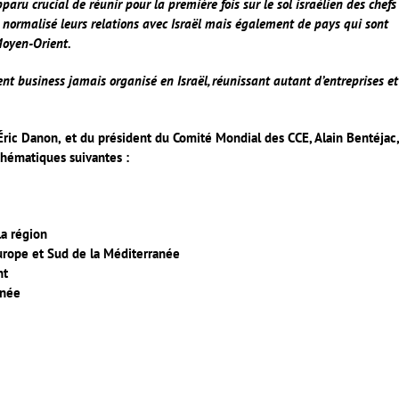
pparu crucial de réunir pour la première fois sur le sol israélien des chefs
t normalisé leurs relations avec Israël mais également de pays qui sont
Moyen-Orient.
t business jamais organisé en Israël, réunissant autant d’entreprises et
Éric Danon,
et du président du Comité Mondial des CCE, Alain Bentéjac,
 thématiques suivantes :
la région
urope et Sud de la Méditerranée
nt
anée