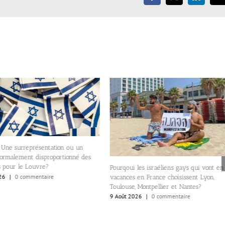
 les israéliens gays qui vont en
 en France choisissent Lyon,
, Montpellier et Nantes?
Question. Lyon et Beer-Sheva, villes un
026
|
0 commentaire
par un accord de coopération et de
partenariat ont-elles décidé d’interro
leurs accords?.