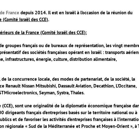
 de France
depuis 2014. Il est en Israël à l’occasion de la réunion du
e (Comité Israël des CCE)
.
érieurs de la France (Comité Israël des CCE):
es de groupes français ou de bureaux de représentation, les vingt membr
présentatif des sociétés françaises opérant en Israël : transports aérien
, infrastructures, énergie, culture, distribution alimentaire,
de la concurrence locale, des modes de partenariat, de la société, la
nce Renault Nissan Mitsubishi, Dassault Aviation, Decathlon, L’Occitane,
 STMicroelectronics, Seyman, Systra, Thales.
 (CCE), sont une originalité de la diplomatie économique française da
dirigeants français d’entreprises basés sur le territoire national ou à
ublics et de favoriser les activités d’entreprises françaises à l’internatio
ion régionale « Sud de la Méditerranée et Proche et Moyen-Orient », à 