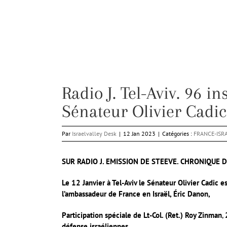
Radio J. Tel-Aviv. 96 i
Sénateur Olivier Cadic
Par
Israelvalley Desk
|
12 Jan 2023
|
Catégories :
FRANCE-ISR
SUR RADIO J. EMISSION DE STEEVE. CHRONIQUE 
Le 12 Janvier à Tel-Aviv le Sénateur Olivier Cadic 
l’ambassadeur de France en Israël, Éric Danon,
Participation spéciale de Lt-Col. (Ret.)
Roy Zinman
,
défense israéliennes.