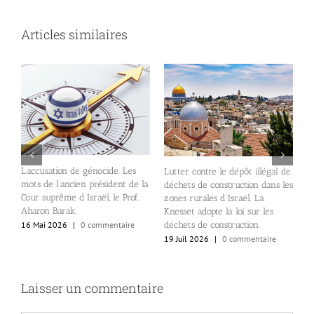
Articles similaires
L
e
L’accusation de génocide. Les
Lutter contre le dépôt illégal de
L
mots de l’ancien président de la
déchets de construction dans les
N
n
Cour suprême d’Israël, le Prof.
zones rurales d’Israël. La
1
de
Aharon Barak.
Knesset adopte la loi sur les
16 Mai 2026
|
0 commentaire
déchets de construction.
19 Juil 2026
|
0 commentaire
Laisser un commentaire