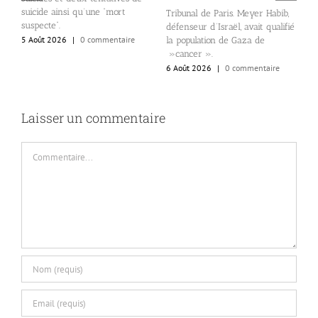
suicide ainsi qu’une “mort
Tribunal de Paris. Meyer Habib,
l
n
suspecte”.
défenseur d’Israël, avait qualifié
N
5 Août 2026
|
0 commentaire
la population de Gaza de
d
»cancer ».
d
6 Août 2026
|
0 commentaire
6
Laisser un commentaire
Commentaire