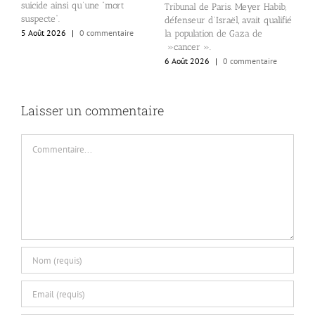
suicide ainsi qu’une “mort
Tribunal de Paris. Meyer Habib,
l
n
suspecte”.
défenseur d’Israël, avait qualifié
N
5 Août 2026
|
0 commentaire
la population de Gaza de
d
»cancer ».
d
6 Août 2026
|
0 commentaire
6
Laisser un commentaire
Commentaire