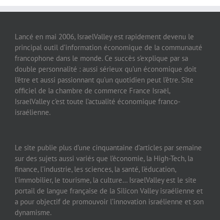
Lancé en mai 2006, IsraelValley est rapidement devenu le
principal outil d’information économique de la communauté
francophone dans le monde. Ce succès s’explique par sa
double personnalité : aussi sérieux qu’un économique doit
l’être et aussi passionnant qu’un quotidien peut l’être. Site
officiel de la chambre de commerce France Israël,
IsraelValley c’est toute l’actualité économique franco-
israélienne.
Le site publie plus d’une cinquantaine d’articles par semaine
sur des sujets aussi variés que l’économie, la High-Tech, la
finance, l’industrie, les sciences, la santé, l’éducation,
l’immobilier, le tourisme, la culture… IsraelValley est le site
portail de langue française de la Silicon Valley israélienne et
a pour objectif de promouvoir l’innovation israélienne et son
dynamisme.