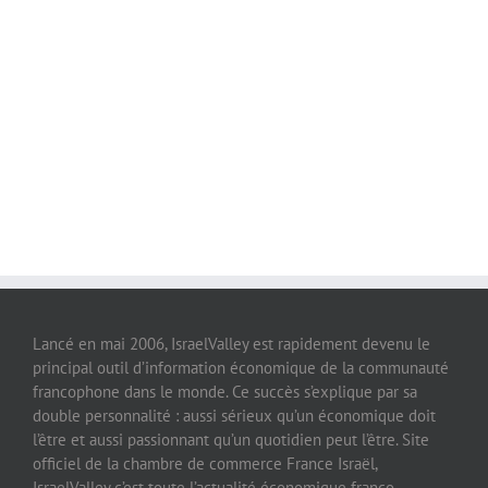
Lancé en mai 2006, IsraelValley est rapidement devenu le
principal outil d’information économique de la communauté
francophone dans le monde. Ce succès s’explique par sa
double personnalité : aussi sérieux qu’un économique doit
l’être et aussi passionnant qu’un quotidien peut l’être. Site
officiel de la chambre de commerce France Israël,
IsraelValley c’est toute l’actualité économique franco-