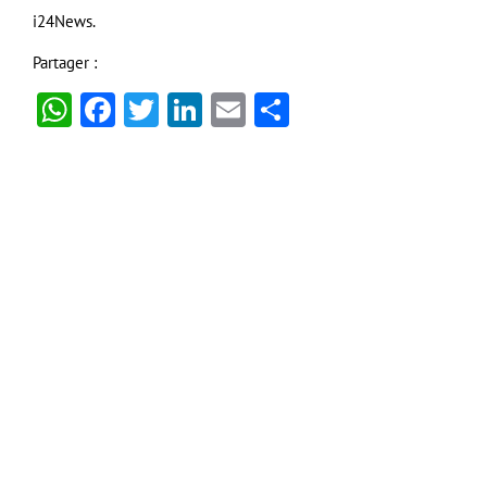
i24News.
Partager :
WhatsApp
Facebook
Twitter
LinkedIn
Email
Partager