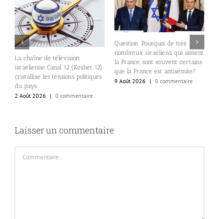
Question. Pourquoi de très
nombreux israéliens, qui aiment
E
La chaîne de télévision
24
la France, sont souvent certains
d
israélienne Canal 12 (Keshet 12)
que la France est antisémite?
p
cristallise les tensions politiques
9 Août 2026
|
0 commentaire
S
du pays.
e
2 Août 2026
|
0 commentaire
8
Laisser un commentaire
Commentaire