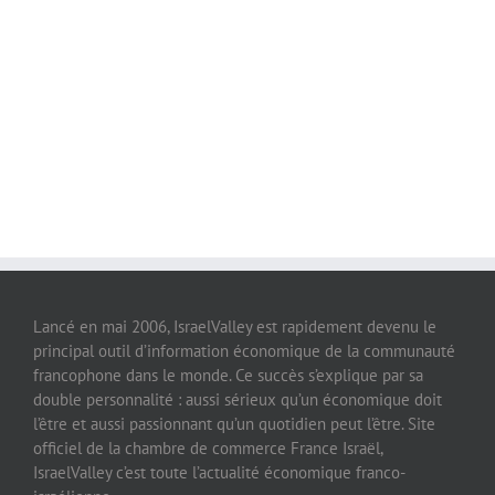
Lancé en mai 2006, IsraelValley est rapidement devenu le
principal outil d’information économique de la communauté
francophone dans le monde. Ce succès s’explique par sa
double personnalité : aussi sérieux qu’un économique doit
l’être et aussi passionnant qu’un quotidien peut l’être. Site
officiel de la chambre de commerce France Israël,
IsraelValley c’est toute l’actualité économique franco-