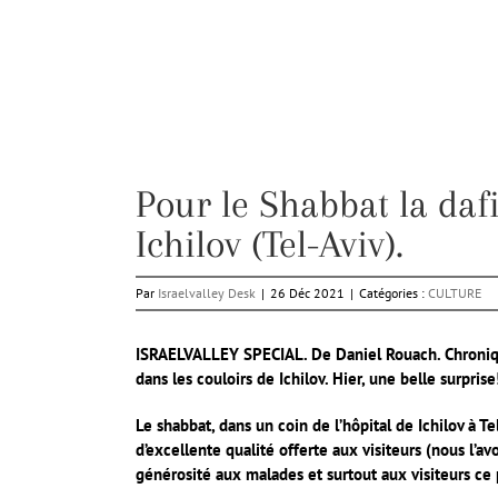
Pour le Shabbat la dafi
Ichilov (Tel-Aviv).
Par
Israelvalley Desk
|
26 Déc 2021
|
Catégories :
CULTURE
ISRAELVALLEY SPECIAL. De Daniel Rouach. Chronique 
dans les couloirs de Ichilov. Hier, une belle surpris
Le shabbat, dans un coin de l’hôpital de Ichilov à 
d’excellente qualité offerte aux visiteurs (nous l’a
générosité aux malades et surtout aux visiteurs ce p