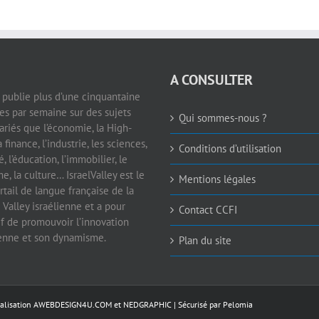
A CONSULTER
e publie plus d’une cinquantaine
les par semaine sur des sujets
Qui sommes-nous ?
ariés que l’économie, la High-
a finance, l’industrie, les sciences,
Conditions d’utilisation
é, l’éducation, l’immobilier, le
e, la culture… IsraelValley est le
Mentions légales
rtail de langue française de la
 Valley israélienne et a pour
Contact CCFI
if de promouvoir l’innovation
ienne et son dynamisme.
Plan du site
éalisation
AWEBDESIGN4U.COM
et
NEDGRAPHIC
| Sécurisé par
Pelomia