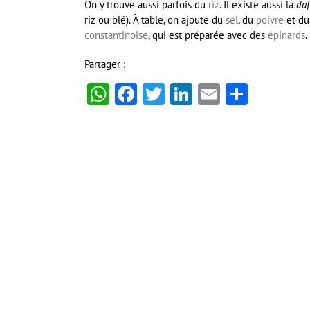
On y trouve aussi parfois du
riz
. Il existe aussi la
daf
riz ou blé). À table, on ajoute du
sel
, du
poivre
et d
constantinoise
, qui est préparée avec des
épinards
.
Partager :
WhatsApp
Facebook
Twitter
LinkedIn
Email
Partag