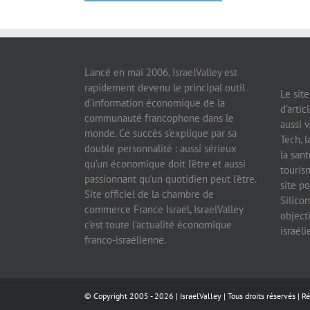
Lancé en mai 2006, IsraelValley est
rapidement devenu le principal outil
Le sit
d’information économique de la
d’artic
communauté francophone dans le
aussi v
monde. Ce succès s’explique par sa
Tech, l
double personnalité : aussi sérieux
la sant
qu’un économique doit l’être et aussi
tourism
passionnant qu’un quotidien peut l’être.
site po
Site officiel de la chambre de
Silicon
commerce France Israël, IsraelValley
object
c’est toute l’actualité économique
israél
franco-israélienne.
© Copyright 2005 -
2026 |
IsraelValley
| Tous droits réservés | R