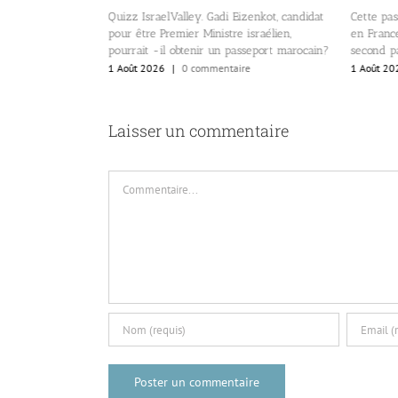
rce? Les 10 pays
Quizz IsraelValley. Gadi Eizenkot, candidat
Cette pas
es plus bas au
pour être Premier Ministre israélien,
en France
pourrait -il obtenir un passeport marocain?
second pa
re
1 Août 2026
|
0 commentaire
1 Août 20
Laisser un commentaire
Commentaire