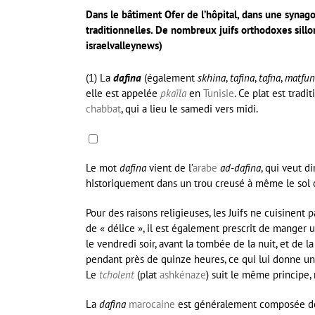
Dans le bâtiment Ofer de l’hôpital, dans une synago
traditionnelles. De nombreux juifs orthodoxes sillon
israelvalleynews)
(1) La
dafina
(également
skhina
,
tafina
,
tafna
,
matfun
elle est appelée
pkaïla
en
Tunisie
. Ce plat est tra
chabbat
, qui a lieu le samedi vers midi.
Le mot
dafina
vient de l’
arabe
ad-dafina
, qui veut di
historiquement dans un trou creusé à même le sol o
Pour des raisons religieuses, les Juifs ne cuisinent
de « délice », il est également prescrit de manger 
le vendredi soir, avant la tombée de la nuit, et de l
pendant près de quinze heures, ce qui lui donne un g
Le
tcholent
(plat
ashkénaze
) suit le même principe, 
La
dafina
marocaine
est généralement composée 