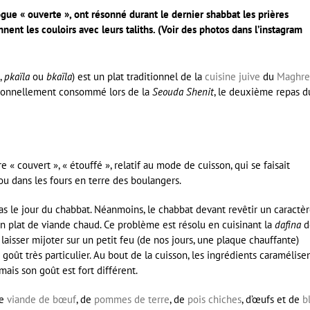
gue « ouverte », ont résonné durant le dernier shabbat les prières
nent les couloirs avec leurs taliths. (Voir des photos dans l’instagram
,
pkaïla
ou
bkaïla
) est un plat traditionnel de la
cuisine juive
du
Maghre
ditionnellement consommé lors de la
Seouda Shenit
, le deuxième repas d
re « couvert », « étouffé », relatif au mode de cuisson, qui se faisait
u dans les fours en terre des boulangers.
 pas le jour du chabbat. Néanmoins, le chabbat devant revêtir un caractè
un plat de viande chaud. Ce problème est résolu en cuisinant la
dafina
d
a laisser mijoter sur un petit feu (de nos jours, une plaque chauffante)
oût très particulier. Au bout de la cuisson, les ingrédients caramélisen
mais son goût est fort différent.
de
viande de bœuf
, de
pommes de terre
, de
pois chiches
, d’œufs et de
b