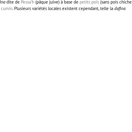
ina
dite de
Pessa’h
(pâque juive) à base de
petits pois
(sans pois chiches
u
cumin
. Plusieurs variétés locales existent cependant, telle la
dafina
er