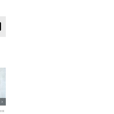
mail
ment