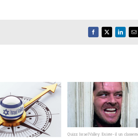
Facebook
X
LinkedIn
E
Quizz IsraelValley. Existe-il un classe