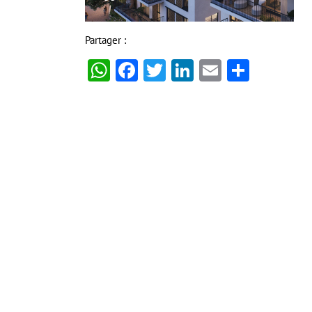
Partager :
WhatsApp
Facebook
Twitter
LinkedIn
Email
Partag