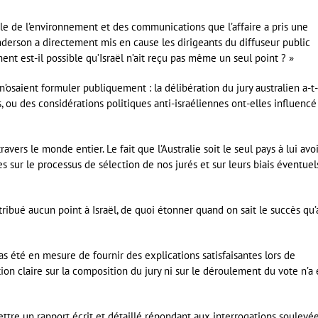
ale de l’environnement et des communications que l’affaire a pris une
nderson a directement mis en cause les dirigeants du diffuseur public
ent est-il possible qu’Israël n’ait reçu pas même un seul point ? »
osaient formuler publiquement : la délibération du jury australien a-t-
s, ou des considérations politiques anti-israéliennes ont-elles influencé
ravers le monde entier. Le fait que l’Australie soit le seul pays à lui avo
 sur le processus de sélection de nos jurés et sur leurs biais éventuels
tribué aucun point à Israël, de quoi étonner quand on sait le succès qu’
pas été en mesure de fournir des explications satisfaisantes lors de
tion claire sur la composition du jury ni sur le déroulement du vote n’a 
tre un rapport écrit et détaillé répondant aux interrogations soulevée