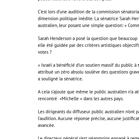
C’est lors d’une audition de la commission sénatori
dimension politique inédite. La sénatrice Sarah He
australien, leur posant une simple question: « Comm
Sarah Henderson a posé la question que beaucoup n’
elle été guidée par des critères artistiques objectif
votes ?
« Israël a bénéficié d’un soutien massif du public à t
attribué un zéro absolu soulève des questions graves
a souligné la sénatrice.
A cela s’ajoute que même le public australien n’a at
rencontré »Michelle » dans les autres pays.
Les dirigeants du diffuseur public australien n’ont 
l’audition. Aucune réponse précise, aucune justifica
avancée.
Le directeur général s’est néanmoins engagé à remet