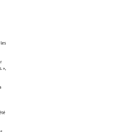
 les
ir
. »,
a
été
s.