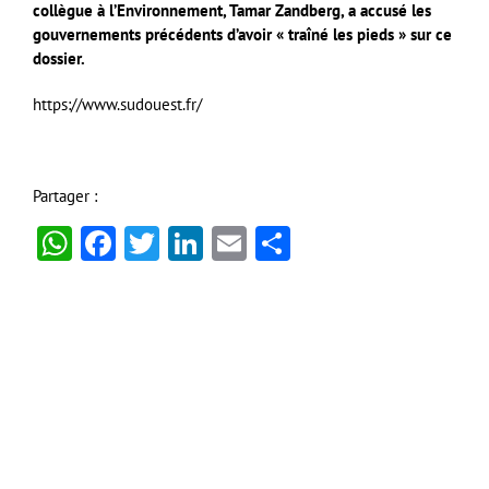
collègue à l’Environnement, Tamar Zandberg, a accusé les
gouvernements précédents d’avoir « traîné les pieds » sur ce
dossier.
https://www.sudouest.fr/
Partager :
WhatsApp
Facebook
Twitter
LinkedIn
Email
Partager