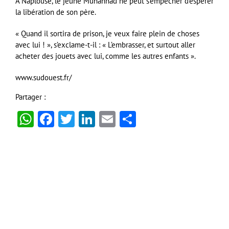
À Naplouse, le jeune Muhannad ne peut s’empêcher d’espérer
la libération de son père.
« Quand il sortira de prison, je veux faire plein de choses
avec lui ! », s’exclame-t-il : « L’embrasser, et surtout aller
acheter des jouets avec lui, comme les autres enfants ».
www.sudouest.fr/
Partager :
WhatsApp
Facebook
Twitter
LinkedIn
Email
Partager