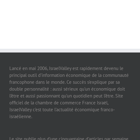
Lancé en mai 2006, IsraelValley est rapidement devenu le
principal outil d’information économique de la communauté
francophone dans le monde. Ce succès s’explique par sa
double personnalité : aussi sérieux qu’un économique doit
l’être et aussi passionnant qu’un quotidien peut l’être. Site
officiel de la chambre de commerce France Israël,
IsraelValley c’est toute l’actualité économique franco-
israélienne.
Le site publie plus d’une cinquantaine d’articles par semaine