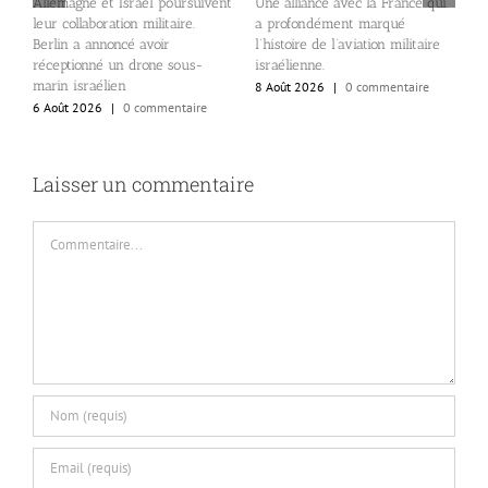
Allemagne et Israël poursuivent
Une alliance avec la France qui
T
leur collaboration militaire.
a profondément marqué
s
c
Berlin a annoncé avoir
l’histoire de l’aviation militaire
s
réceptionné un drone sous-
israélienne.
d
marin israélien
8 Août 2026
|
0 commentaire
6
6 Août 2026
|
0 commentaire
Laisser un commentaire
Commentaire