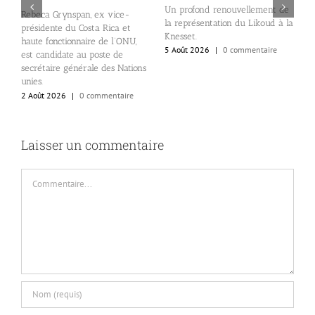
Un profond renouvellement de
L
Rebeca Grynspan, ex vice-
la représentation du Likoud à la
d
présidente du Costa Rica et
Knesset.
e
haute fonctionnaire de l’ONU,
5 Août 2026
|
0 commentaire
2
est candidate au poste de
secrétaire générale des Nations
unies.
2 Août 2026
|
0 commentaire
Laisser un commentaire
Commentaire