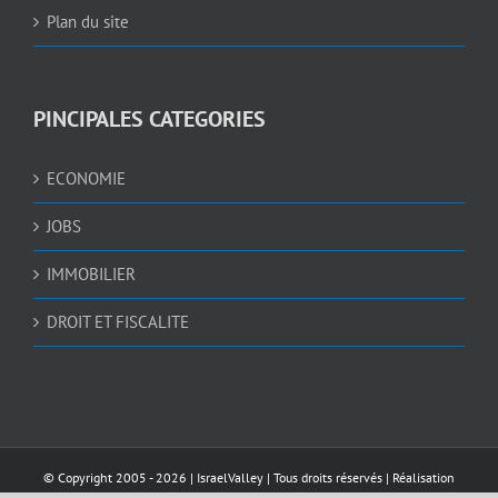
Plan du site
PINCIPALES CATEGORIES
ECONOMIE
JOBS
IMMOBILIER
DROIT ET FISCALITE
© Copyright 2005 -
2026 |
IsraelValley
| Tous droits réservés | Réalisation
AWEBDESIGN4U.COM
et
NEDGRAPHIC
| Sécurisé par
Pelomia