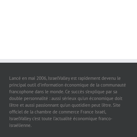
Lancé en mai 2006, IsraelValley est rapidement devenu le
principal outil d’information économique de la communauté
francophone dans le monde. Ce succès s’explique par sa
double personnalité : aussi sérieux qu’un économique doit
l’être et aussi passionnant qu’un quotidien peut l’être. Site
officiel de la chambre de commerce France Israël,
IsraelValley c’est toute l’actualité économique franco-
israélienne.