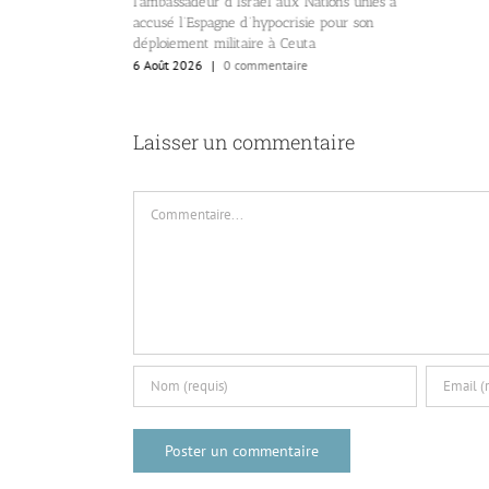
abib, défenseur
l’ambassadeur d’Israël aux Nations unies a
population de Gaza
accusé l’Espagne d’hypocrisie pour son
déploiement militaire à Ceuta
re
6 Août 2026
|
0 commentaire
Laisser un commentaire
Commentaire