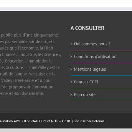
A CONSULTER
e publie plus d’une cinquantaine
les par semaine sur des sujets
Qui sommes-nous ?
ariés que l’économie, la High-
a finance, l’industrie, les sciences,
Conditions d’utilisation
é, l’éducation, l’immobilier, le
e, la culture… IsraelValley est le
Mentions légales
rtail de langue française de la
 Valley israélienne et a pour
Contact CCFI
if de promouvoir l’innovation
ienne et son dynamisme.
Plan du site
éalisation
AWEBDESIGN4U.COM
et
NEDGRAPHIC
| Sécurisé par
Pelomia