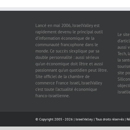
Lancé en mai 2006, IsraelValley est
rapidement devenu le principal outil
Le sit
d’information économique de la
d’artic
communauté francophone dans le
aussi v
monde. Ce succès s’explique par sa
Tech, l
double personnalité : aussi sérieux
la sant
qu’un économique doit l’être et aussi
tourism
passionnant qu’un quotidien peut l’être.
site po
Site officiel de la chambre de
Silicon
commerce France Israël, IsraelValley
object
c’est toute l’actualité économique
israél
franco-israélienne.
© Copyright 2005 -
2026 |
IsraelValley
| Tous droits réservés | R