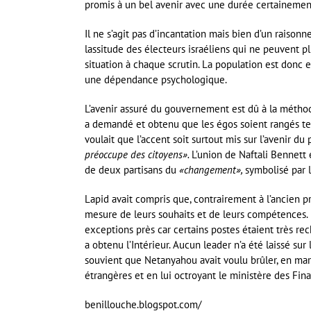
promis à un bel avenir avec une durée certaineme
Il ne s’agit pas d’incantation mais bien d’un raisonn
lassitude des électeurs israéliens qui ne peuvent pl
situation à chaque scrutin. La population est donc 
une dépendance psychologique.
L’avenir assuré du gouvernement est dû à la méthodol
a demandé et obtenu que les égos soient rangés temp
voulait que l’accent soit surtout mis sur l’avenir du 
préoccupe des citoyens».
L’union de Naftali Bennett e
de deux partisans du
«changement»,
symbolisé par 
Lapid avait compris que, contrairement à l’ancien pr
mesure de leurs souhaits et de leurs compétences. 
exceptions près car certains postes étaient très rec
a obtenu l’Intérieur. Aucun leader n’a été laissé su
souvient que Netanyahou avait voulu brûler, en mars 
étrangères et en lui octroyant le ministère des Finan
benillouche.blogspot.com/