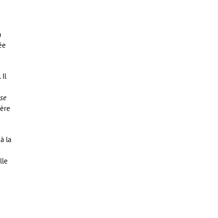
a
ée
 Il
 se
ière
à la
lle