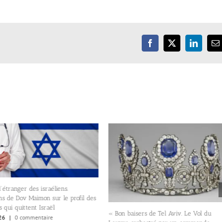
Facebook
X
LinkedIn
E
’étranger des israéliens.
ns de Dov Maimon sur le profil des
 qui quittent Israël
« Bon baisers de Tel Aviv. Le Vol du
26
|
0 commentaire