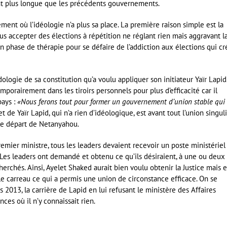
nt plus longue que les précédents gouvernements.
ement où l’idéologie n’a plus sa place. La première raison simple est la
us accepter des élections à répétition ne réglant rien mais aggravant l
en phase de thérapie pour se défaire de l’addiction aux élections qui cr
ogie de sa constitution qu’a voulu appliquer son initiateur Yaïr Lapid.
orairement dans les tiroirs personnels pour plus d’efficacité car il
pays :
«Nous ferons tout pour former un gouvernement d’union stable qui
t de Yaïr Lapid, qui n’a rien d’idéologique, est avant tout l’union singul
le départ de Netanyahou
.
emier ministre, tous les leaders devaient recevoir un poste ministériel 
Les leaders ont demandé et obtenu ce qu’ils désiraient, à une ou deux
herchés. Ainsi, Ayelet Shaked aurait bien voulu obtenir la Justice mais e
r le carreau ce qui a permis une union de circonstance efficace. On se
2013, la carrière de Lapid en lui refusant le ministère des Affaires
ces où il n’y connaissait rien.