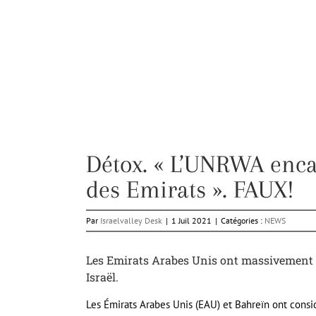
Détox. « L’UNRWA encai
des Emirats ». FAUX!
Par
Israelvalley Desk
|
1 Juil 2021
|
Catégories :
NEWS
Les Emirats Arabes Unis ont massivement ré
Israël.
Les Émirats Arabes Unis (EAU) et Bahreïn ont consi