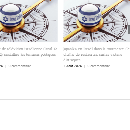
 de télévision israélienne Canal 12
Japanika en Israël dans la tourmente. Ce
) cristallise les tensions politiques
chaîne de restaurant sushis victime
d’attaques.
26
|
0 commentaire
2 Août 2026
|
0 commentaire