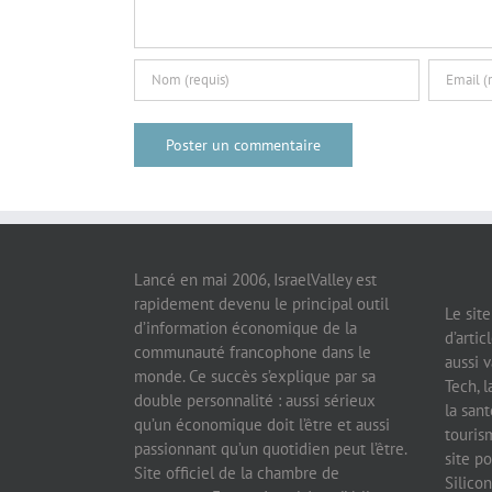
Lancé en mai 2006, IsraelValley est
rapidement devenu le principal outil
Le sit
d’information économique de la
d’artic
communauté francophone dans le
aussi v
monde. Ce succès s’explique par sa
Tech, l
double personnalité : aussi sérieux
la sant
qu’un économique doit l’être et aussi
tourism
passionnant qu’un quotidien peut l’être.
site po
Site officiel de la chambre de
Silicon