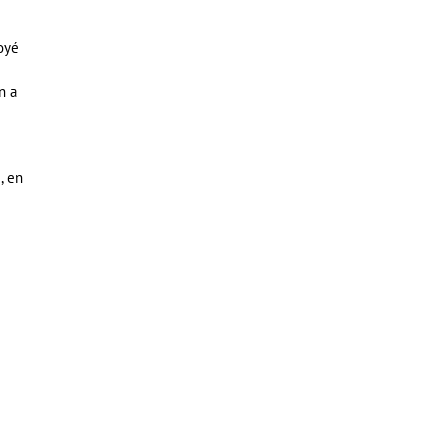
voyé
n a
, en