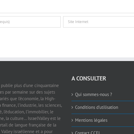
A CONSULTER
e publie plus d’une cinquantaine
les par semaine sur des sujets
Qui sommes-nous ?
ariés que l’économie, la High-
a finance, l’industrie, les sciences,
Conditions d’utilisation
é, l’éducation, l’immobilier, le
e, la culture… IsraelValley est le
Mentions légales
rtail de langue française de la
 Valley israélienne et a pour
Contact CCFI