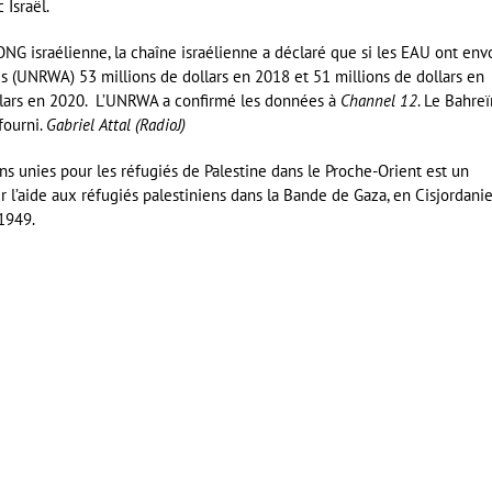
 Israël.
 ONG israélienne, la chaîne israélienne a déclaré que si les EAU ont en
es (UNRWA) 53 millions de dollars en 2018 et 51 millions de dollars en
dollars en 2020. L’UNRWA a confirmé les données à
Channel 12
. Le Bahreï
fourni.
Gabriel Attal (RadioJ)
s unies pour les réfugiés de Palestine dans le Proche-Orient est un
l’aide aux réfugiés palestiniens dans la Bande de Gaza, en Cisjordanie
 1949.
er