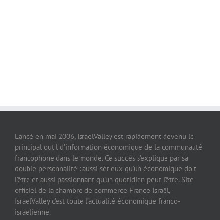
Lancé en mai 2006, IsraelValley est rapidement devenu le
principal outil d’information économique de la communauté
francophone dans le monde. Ce succès s’explique par sa
double personnalité : aussi sérieux qu’un économique doit
l’être et aussi passionnant qu’un quotidien peut l’être. Site
officiel de la chambre de commerce France Israël,
IsraelValley c’est toute l’actualité économique franco-
israélienne.