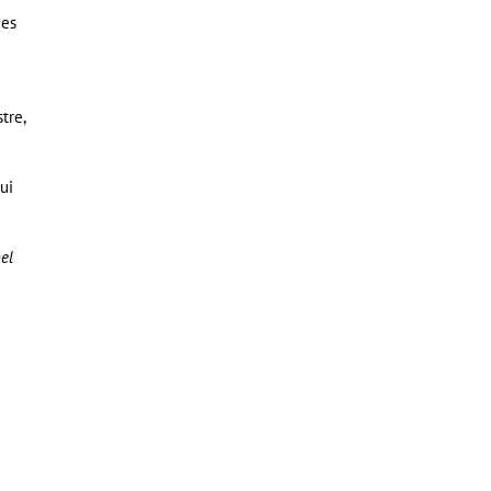
ges
tre,
ui
pel