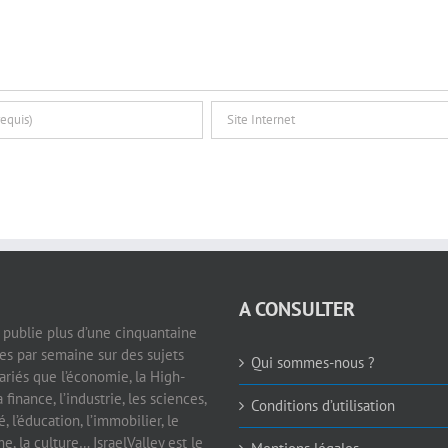
A CONSULTER
e publie plus d’une cinquantaine
les par semaine sur des sujets
Qui sommes-nous ?
ariés que l’économie, la High-
a finance, l’industrie, les sciences,
Conditions d’utilisation
é, l’éducation, l’immobilier, le
e, la culture… IsraelValley est le