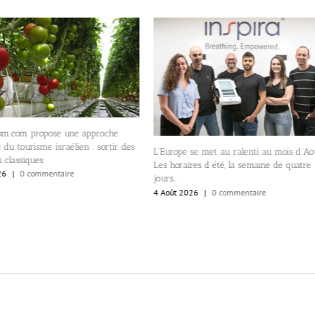
m.com propose une approche
e du tourisme israélien : sortir des
L’Europe se met au ralenti au mois d’Ao
s classiques
Les horaires d’été, la semaine de quatre
26
|
0 commentaire
jours…
4 Août 2026
|
0 commentaire