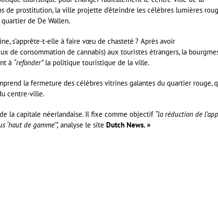
 de prostitution, la ville projette d’éteindre les célèbres lumières rou
u quartier de De Wallen.
ine, s’apprête-t-elle à faire vœu de chasteté ? Après avoir
eux de consommation de cannabis) aux touristes étrangers, la bourgmes
ant à
“refonder”
la politique touristique de la ville.
omprend la fermeture des célèbres vitrines galantes du quartier rouge, q
du centre-ville.
de la capitale néerlandaise. Il fixe comme objectif
“la réduction de l’ap
lus ‘haut de gamme’”,
analyse le site
Dutch News
. »
er