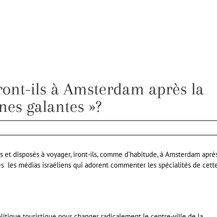
iront-ils à Amsterdam après la
nes galantes »?
és et disposés à voyager, iront-ils, comme d’habitude, à Amsterdam après
rès les médias israéliens qui adorent commenter les spécialités de cett
olitique touristique pour changer radicalement le centre-ville de la