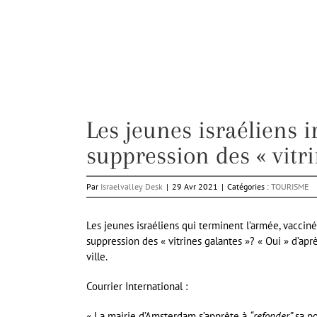
Les jeunes israéliens 
suppression des « vitri
Par
Israelvalley Desk
|
29 Avr 2021
|
Catégories :
TOURISME
Les jeunes israéliens qui terminent l’armée, vaccin
suppression des « vitrines galantes »? « Oui » d’ap
ville.
Courrier International :
« La mairie d’Amsterdam s’apprête à
“refonder”
sa p