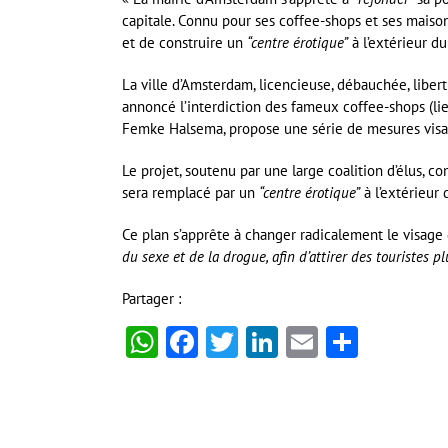
capitale. Connu pour ses coffee-shops et ses maisons
et de construire un
“centre érotique”
à l’extérieur d
La ville d’Amsterdam, licencieuse, débauchée, libert
annoncé l’interdiction des fameux coffee-shops (li
Femke Halsema, propose une série de mesures vis
Le projet, soutenu par une large coalition d’élus, c
sera remplacé par un
“centre érotique”
à l’extérieur 
Ce plan s’apprête à changer radicalement le visage 
du sexe et de la drogue, afin d’attirer des touristes p
Partager :
WhatsApp
Facebook
Twitter
LinkedIn
Email
Partag