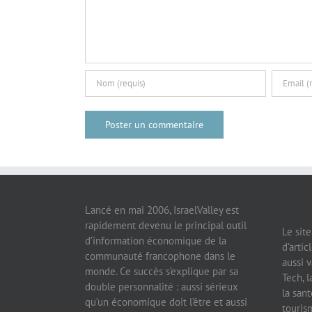
Lancé en mai 2006, IsraelValley est
rapidement devenu le principal outil
Le sit
d’information économique de la
d’artic
communauté francophone dans le
aussi v
monde. Ce succès s’explique par sa
Tech, l
double personnalité : aussi sérieux
la sant
qu’un économique doit l’être et aussi
tourism