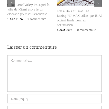
Quizz IsraelValley. Pourquoi la
ville de Miami est-elle un
États-Unis et Israël. Le
B
eldorado pour les Israéliens?
Boeing 737 MAX utilisé par El Al
d
1 Août 2026
|
0 commentaire
obtient finalement sa
a
certification
a
6 Août 2026
|
0 commentaire
5
Laisser un commentaire
Commentaire