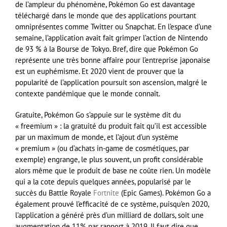
de l’ampleur du phénomène, Pokémon Go est davantage
téléchargé dans le monde que des applications pourtant
omniprésentes comme Twitter ou Snapchat. En l’espace d’une
semaine, l’application avait fait grimper l’action de Nintendo
de 93 % à la Bourse de Tokyo. Bref, dire que Pokémon Go
représente une très bonne affaire pour l’entreprise japonaise
est un euphémisme. Et 2020 vient de prouver que la
popularité de l’application poursuit son ascension, malgré le
contexte pandémique que le monde connaît.
Gratuite, Pokémon Go s’appuie sur le système dit du
« freemium » : la gratuité du produit fait qu’il est accessible
par un maximum de monde, et l’ajout d’un système
« premium » (ou d’achats in-game de cosmétiques, par
exemple) engrange, le plus souvent, un profit considérable
alors même que le produit de base ne coûte rien. Un modèle
qui a la cote depuis quelques années, popularisé par le
succès du Battle Royale
Fortnite
(Epic Games). Pokémon Go a
également prouvé l’efficacité de ce système, puisqu’en 2020,
l’application a généré près d’un milliard de dollars, soit une
augmentation de 11% par rapport à 2019. Il faut dire que