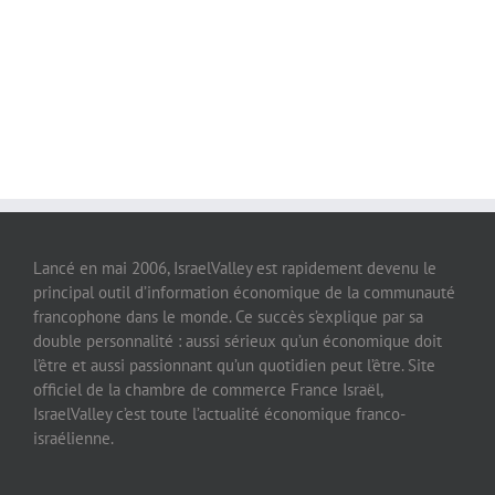
Lancé en mai 2006, IsraelValley est rapidement devenu le
principal outil d’information économique de la communauté
francophone dans le monde. Ce succès s’explique par sa
double personnalité : aussi sérieux qu’un économique doit
l’être et aussi passionnant qu’un quotidien peut l’être. Site
officiel de la chambre de commerce France Israël,
IsraelValley c’est toute l’actualité économique franco-
israélienne.